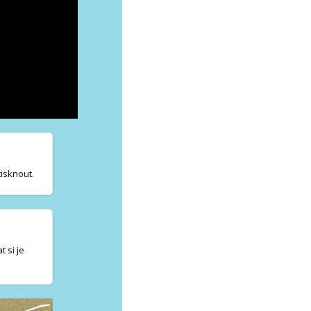
tisknout.
 si je