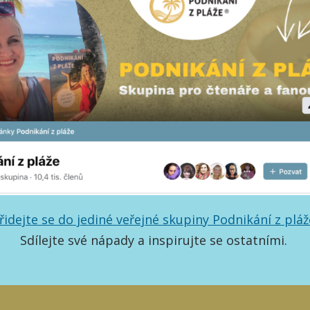
řidejte se do jediné veřejné skupiny Podnikání z pláž
Sdílejte své nápady a inspirujte se ostatními.