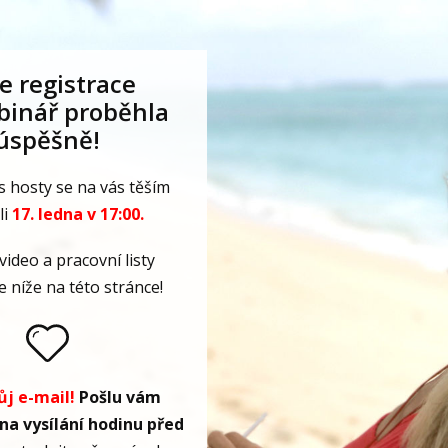
e registrace
binář proběhla
úspěšně!
s hosty se na vás těším
li
17. ledna v 17:00.
video a pracovní listy
 níže na této stránce!
ůj e-mail!
Pošlu vám
a vysílání hodinu před