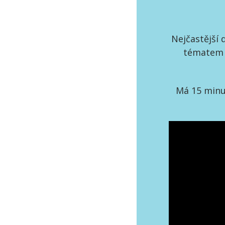
Nejčastější 
tématem s
Má 15 minut