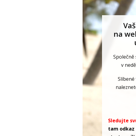
Vaš
na we
Společně 
v nedě
Slíbené 
naleznete
Sledujte sv
tam odkaz n