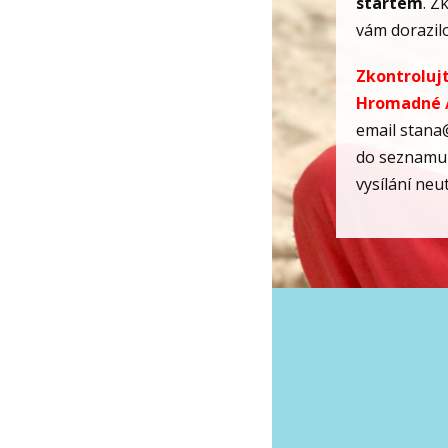
startem
. Z
vám dorazilo
Zkontrolujt
Hromadné 
email
stana
do seznamu 
vysílání neu