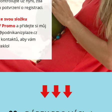
kontrolujte už nyní, zda
 potvrzení o registraci.
e svou složku
/ Promo
a přidejte si můj
@podnikanizplaze.cz
kontaktů, aby vám
teklo!