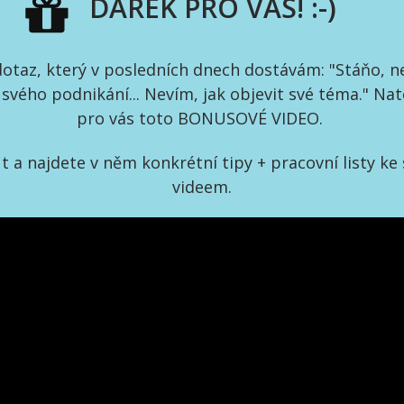
DÁREK PRO VÁS! :-)
dotaz, který v posledních dnech dostávám: "Stáňo, ne
vého podnikání... Nevím, jak objevit své téma." Nat
pro vás toto BONUSOVÉ VIDEO.
 a najdete v něm konkrétní tipy + pracovní listy ke
videem.