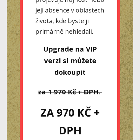
její absence v oblastech
života, kde byste ji
primárně nehledali.
Upgrade na VIP
verzi si můžete
dokoupit
za 1 970 Kč + DPH.
ZA 970 KČ +
DPH