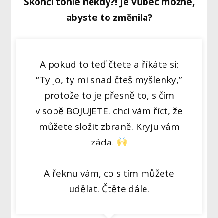
Skončí tohle někdy?! Je vůbec možné,
abyste to změnila?
A pokud to teď čtete a říkáte si:
“Ty jo, ty mi snad čteš myšlenky,”
protože to je přesně to, s čím
v sobě BOJUJETE, chci vám říct, že
můžete složit zbraně. Kryju vám
záda.
A řeknu vám, co s tím můžete
udělat. Čtěte dále.