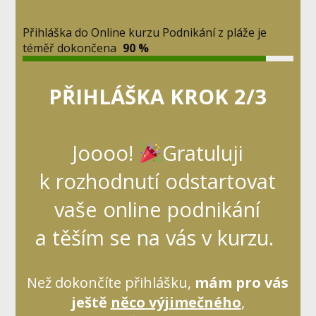
Přihláška do Online kurzu Podnikání z pláže je
téměř dokončena
90 %
PŘIHLÁŠKA KROK 2/3
Joooo!
Gratuluji
k rozhodnutí odstartovat
vaše online podnikání
a těším se na vás v kurzu.
Než dokončíte přihlášku,
mám pro vás
ještě
něco výjimečného
,