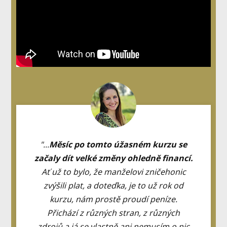
"...
Měsíc po tomto úžasném kurzu se
začaly dít velké změny ohledně financí.
Ať už to bylo, že manželovi zničehonic
zvýšili plat, a doteďka, je to už rok od
kurzu, nám prostě proudí peníze.
Přichází z různých stran, z různých
zdrojů a já se vlastně ani nemusím o nic