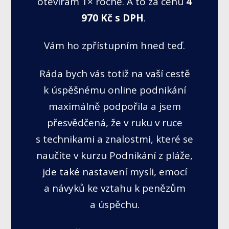
otevírám 1× ročně. A to za cenu
4
970 Kč s DPH
.
Vám ho zpřístupním hned teď.
Ráda bych vás totiž na vaší cestě
k úspěšnému online podnikání
maximálně podpořila a jsem
přesvědčená, že v ruku v ruce
s technikami a znalostmi, které se
naučíte v kurzu Podnikání z pláže,
jde také nastavení mysli, emocí
a návyků ke vztahu k penězům
a úspěchu.