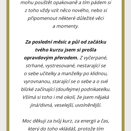
mohu pouštět opakovaně a tím pádem si
z toho vždy vzít něco nového, nebo si
připomenout některé důležité věci
a momenty.
Za poslední měsíc a půl od začátku
tvého kurzu jsem si prošla
opravdovým přerodem.
Z vyčerpané,
strhané, vystresované, nestarající se
o sebe učitelky a manželky po klidnou,
vyrovnanou, starající se o sebe a o své
blízké začínající (doufejme) podnikatelku.
Všímá si toho i mé okolí, že jsem nějaká
jiná/divná, veselejší, uvolněnější.
Moc děkuji za tvůj kurz, za energii a čas,
který do toho vkládáš, protože tím