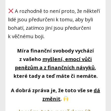
A rozhodně to není proto, že někteří
lidé jsou předurčeni k tomu, aby byli
bohatí, zatímco jiní jsou předurčeni
k věčnému boji.
Míra finanční svobody vychází
z vašeho
myšlení, emocí vůči
penězům a z finančních návyků
,
které tady a teď máte či nemáte.
A dobrá zpráva je, že toto vše se
dá
změnit
.