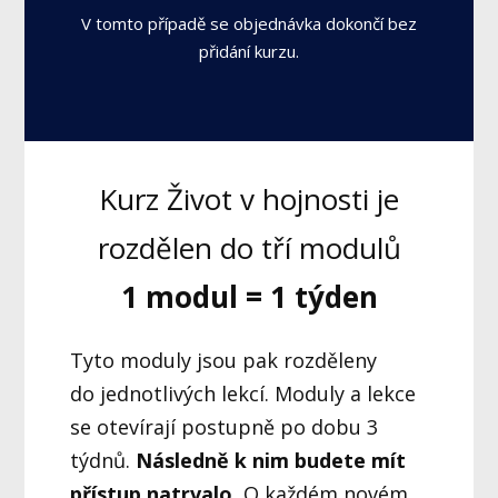
V tomto případě se objednávka dokončí bez
přidání kurzu.
Kurz Život v hojnosti je
rozdělen do tří modulů
1 modul = 1 týden
Tyto moduly jsou pak rozděleny
do jednotlivých lekcí. Moduly a lekce
se otevírají postupně po dobu 3
týdnů.
Následně k nim budete mít
přístup natrvalo.
O každém novém