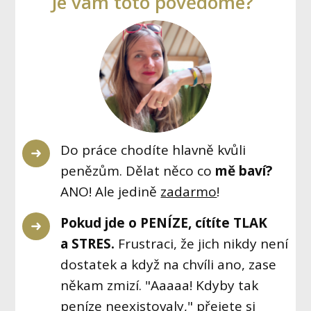
Je vám toto povědomé?
Do práce chodíte hlavně kvůli
penězům. Dělat něco co
mě baví?
ANO! Ale jedině
zadarmo
!
Pokud jde o PENÍZE, cítíte TLAK
a STRES.
Frustraci, že jich nikdy není
dostatek a když na chvíli ano, zase
někam zmizí. "Aaaaa! Kdyby tak
peníze neexistovaly," přejete si