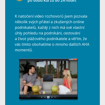
po dobu kurzu do 24 hodin.
K natočení video rozhovorů jsem pozvala
několik svých přátel a zkušených online
podnikatelů, každý z nich má své vlastní
úhly pohledu na podnikání, cestování
a život plážového podnikatele a věřím, že
vás tímto obohatíme o mnoho dalších AHA
momentů.