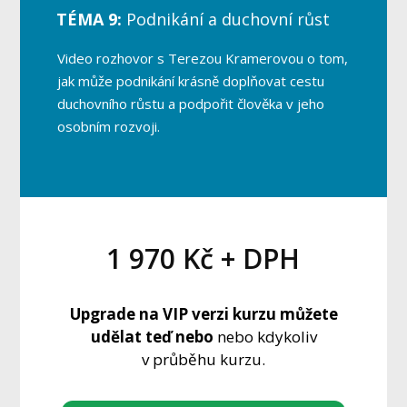
TÉMA 9:
Podnikání a duchovní růst
Video rozhovor s Terezou Kramerovou o tom,
jak může podnikání krásně doplňovat cestu
duchovního růstu a podpořit člověka v jeho
osobním rozvoji.
1 970 Kč + DPH
Upgrade na VIP verzi kurzu můžete
udělat teď nebo
nebo kdykoliv
v průběhu kurzu.