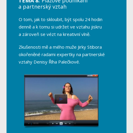
TÉMA 8:
Plážové podnikání
a partnerský vztah
O tom, jak to skloubit, být spolu 24 hodin
denně a k tomu si udržet ve vztahu jiskru
a zároveň se vézt na kreativní vlně.
Zkušenosti mě a mého muže Jirky Stibora
okořeněné radami expertky na partnerské
vztahy Denisy Říha Palečkové.