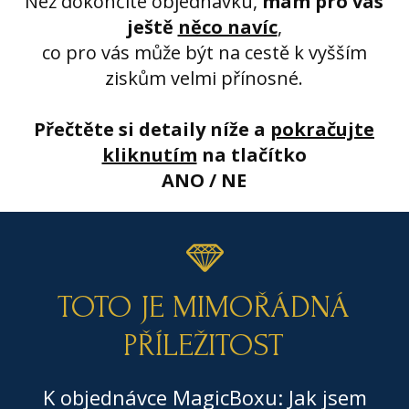
Než dokončíte objednávku,
mám pro vás
ještě
něco navíc
,
co pro vás může být na cestě k vyšším
ziskům velmi přínosné.
Přečtěte si detaily níže a
pokračujte
kliknutím
na tlačítko
ANO / NE
TOTO JE MIMOŘÁDNÁ
PŘÍLEŽITOST
K objednávce MagicBoxu: Jak jsem