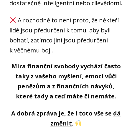
dostatečně inteligentní nebo cílevědomí.
A rozhodně to není proto, že někteří
lidé jsou předurčeni k tomu, aby byli
bohatí, zatímco jiní jsou předurčeni
k věčnému boji.
Míra finanční svobody vychází často
taky z vašeho
myšlení, emocí vůči
penězům a z finančních návyků
,
které tady a teď máte či nemáte.
A dobrá zpráva je, že i toto vše se
dá
změnit
.