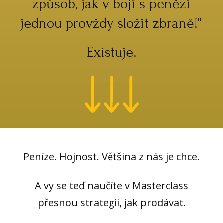
způsob, jak v boji s penězi
jednou provždy složit zbraně!“
Existuje.
Peníze. Hojnost. Většina z nás je chce.
A vy se teď naučíte v Masterclass
přesnou strategii, jak prodávat.