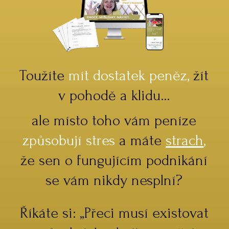
Toužíte
mít dostatek peněz,
žít
v pohodě a klidu...
ale místo toho vám peníze
způsobují stres
a máte
strach
,
že sen o fungujícím podnikání
se vám nikdy nesplní?
Říkáte si: „Přeci musí existovat