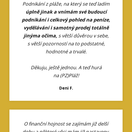
Podnikání z pláže, na který se teď ladím
úplně jinak a vnímám své budoucí
podnikání i celkový pohled na peníze,
vydělávání i samotný prodej totálně
jinýma očima,
s větší důvěrou v sebe,
s větší pozorností na to podstatné,
hodnotné a trvalé.
Děkuju, ještě jednou. A teď hurá
na (PZ)Pláž!
Deni F.
O finanční hojnost se zajímám již delší
dobu a některé věci mám již nastaveny,