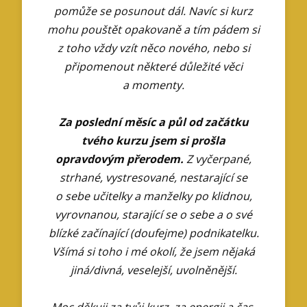
pomůže se posunout dál. Navíc si kurz
mohu pouštět opakovaně a tím pádem si
z toho vždy vzít něco nového, nebo si
připomenout některé důležité věci
a momenty.
Za poslední měsíc a půl od začátku
tvého kurzu jsem si prošla
opravdovým přerodem.
Z vyčerpané,
strhané, vystresované, nestarající se
o sebe učitelky a manželky po klidnou,
vyrovnanou, starající se o sebe a o své
blízké začínající (doufejme) podnikatelku.
Všímá si toho i mé okolí, že jsem nějaká
jiná/divná, veselejší, uvolněnější.
Moc děkuji za tvůj kurz, za energii a čas,