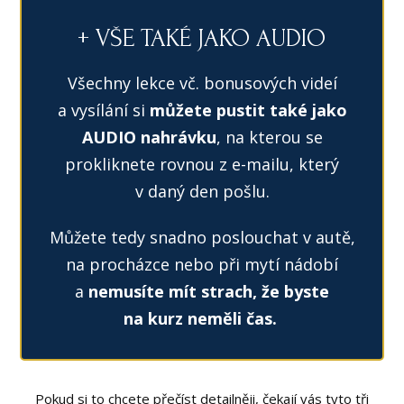
+ VŠE TAKÉ JAKO AUDIO
Všechny lekce vč. bonusových videí
a vysílání si
můžete pustit také jako
AUDIO nahrávku
, na kterou se
prokliknete rovnou z e-mailu, který
v daný den pošlu.
Můžete tedy snadno poslouchat v autě,
na procházce nebo při mytí nádobí
a
nemusíte mít strach, že byste
na kurz neměli čas.
Pokud si to chcete přečíst detailněji, čekají vás tyto tři