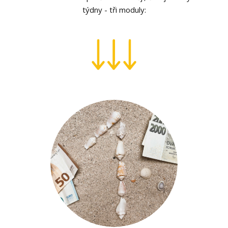
týdny - tři moduly: