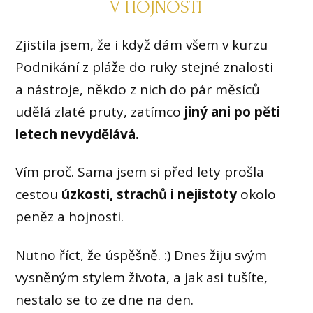
V HOJNOSTI
Zjistila jsem, že i když dám všem v kurzu
Podnikání z pláže do ruky stejné znalosti
a nástroje, někdo z nich do pár měsíců
udělá zlaté pruty, zatímco
jiný ani po pěti
letech nevydělává.
Vím proč. Sama jsem si před lety prošla
cestou
úzkosti, strachů i nejistoty
okolo
peněz a hojnosti.
Nutno říct, že úspěšně. :) Dnes žiju svým
vysněným stylem života, a jak asi tušíte,
nestalo se to ze dne na den.