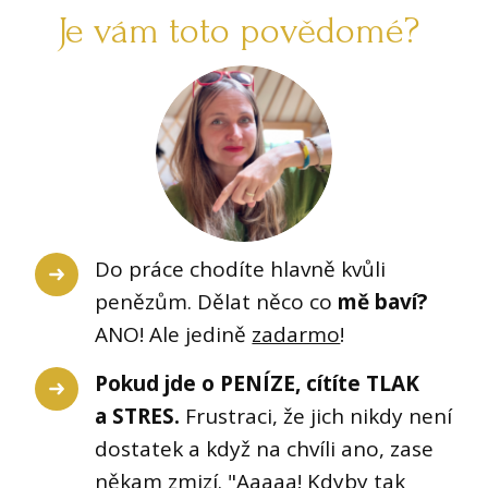
Je vám toto povědomé?
Do práce chodíte hlavně kvůli
penězům. Dělat něco co
mě baví?
ANO! Ale jedině
zadarmo
!
Pokud jde o PENÍZE, cítíte TLAK
a STRES.
Frustraci, že jich nikdy není
dostatek a když na chvíli ano, zase
někam zmizí. "Aaaaa! Kdyby tak