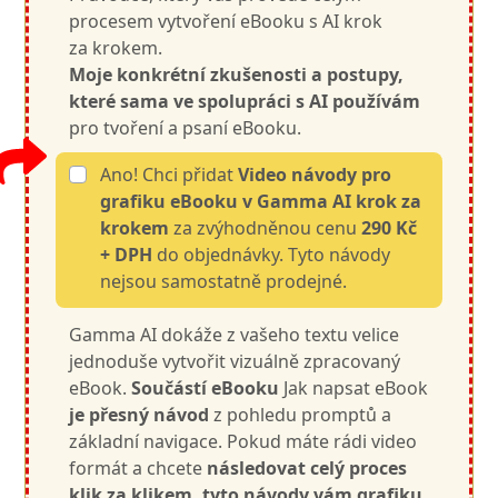
procesem vytvoření eBooku s AI krok
za krokem.
Moje konkrétní zkušenosti a postupy,
které sama ve spolupráci s AI používám
pro tvoření a psaní eBooku.
Ano! Chci přidat
Video návody pro
grafiku eBooku v Gamma AI krok za
krokem
za zvýhodněnou cenu
290 Kč
+ DPH
do objednávky. Tyto návody
nejsou samostatně prodejné.
Gamma AI dokáže z vašeho textu velice
jednoduše vytvořit vizuálně zpracovaný
eBook.
Součástí eBooku
Jak napsat eBook
je přesný návod
z pohledu promptů a
základní navigace. Pokud máte rádi video
formát a chcete
následovat celý proces
klik za klikem, tyto návody vám grafiku