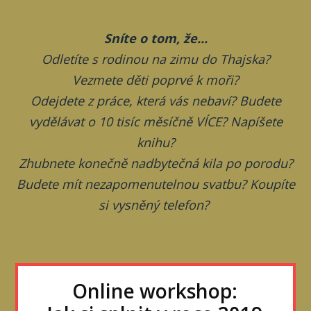
Sníte o tom, že...
Odletíte s rodinou na zimu do Thajska?
Vezmete děti poprvé k moři?
Odejdete z práce, která vás nebaví? Budete
vydělávat o 10 tisíc měsíčně VÍCE? Napíšete
knihu?
Zhubnete konečně nadbytečná kila po porodu?
Budete mít nezapomenutelnou svatbu?
Koupíte
si vysněný telefon?
Online workshop: