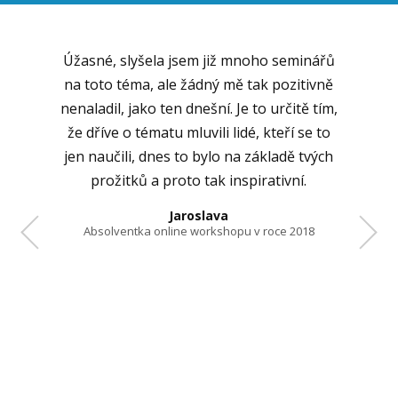
 mnoho seminářů
Milá Stáňo, chtěla bych Vám moc
mě tak pozitivně
poděkovat za skvělý nedělní workshop
 Je to určitě tím,
plný inspirace. Moc se mi líbily příklady
lidé, kteří se to
z praxe a zvláštní "poklidné nadšení", které
 na základě tvých
z Vás vyzařuje. I připravené pracovní listy
nspirativní.
byly bezva, pilně jsem vyplňovala a moc mě
to bavilo. Dokonce přišlo i pár nových
nápadů a nadšení, díky kterému jsem
opu v roce 2018
nemohla ani usnout. :)
Jana
Absolventka online workshopu v roce 2018