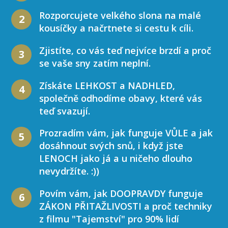
Rozporcujete velkého slona na malé
2
kousíčky a načrtnete si cestu k cíli.
Zjistíte, co vás teď nejvíce brzdí a proč
3
se vaše sny zatím neplní.
Získáte LEHKOST a NADHLED,
4
společně odhodíme obavy, které vás
teď svazují.
Prozradím vám, jak funguje VŮLE a jak
5
dosáhnout svých snů, i když jste
LENOCH jako já a u ničeho dlouho
nevydržíte. :))
Povím vám, jak DOOPRAVDY funguje
6
ZÁKON PŘITAŽLIVOSTI a proč techniky
z filmu "Tajemství" pro 90% lidí