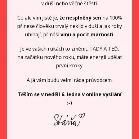
v duši nebo věčné štěstí.
Co ale vím jistě je, že
nesplněný sen
na 100%
přinese člověku trvalý neklid v duši a jak roky
ubíhají, přináší
vinu a pocit marnosti
.
Je ve vašich rukách to změnit. TADY A TEĎ,
na začátku nového roku, máte energii udělat
první kroky.
A já vám budu velmi ráda průvodcem.
Těším se v neděli 6. ledna v online vysílání
:-)