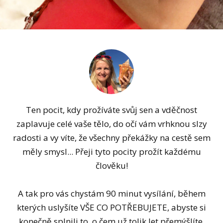
Ten pocit, kdy prožíváte svůj sen a vděčnost
zaplavuje celé vaše tělo, do očí vám vrhknou slzy
radosti a vy víte, že všechny překážky na cestě sem
měly smysl... Přeji tyto pocity prožít každému
člověku!
A tak pro vás chystám 90 minut vysílání, během
kterých uslyšíte VŠE CO POTŘEBUJETE, abyste si
konečně splnili to, o čem už tolik let přemýšlíte,