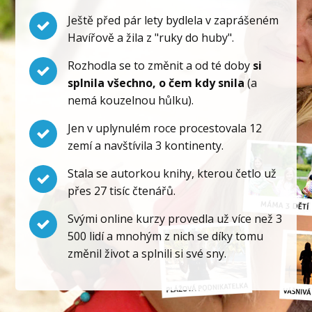
Ještě před pár lety bydlela v zaprášeném
Havířově a žila z "ruky do huby".
Rozhodla se to změnit a od té doby
si
splnila všechno, o čem kdy snila
(a
nemá kouzelnou hůlku).
Jen v uplynulém roce procestovala 12
zemí a navštívila 3 kontinenty.
Stala se autorkou knihy, kterou četlo už
přes 27 tisíc čtenářů.
Svými online kurzy provedla už více než 3
500 lidí a mnohým z nich se díky tomu
změnil život a splnili si své sny.