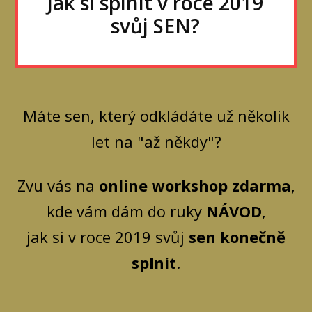
Jak si splnit v roce 2019
svůj SEN?
Máte sen, který odkládáte už několik
let na "až někdy"?
Zvu vás na
online workshop zdarma
,
kde vám dám do ruky
NÁVOD
,
jak si v roce 2019 svůj
sen konečně
splnit
.