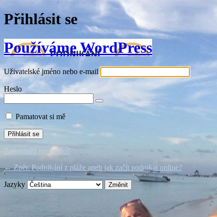
Přihlásit se
Používáme WordPress
Uživatelské jméno nebo e-mail
Heslo
Pamatovat si mě
Zapomněli jste heslo?
← Zpět: Podnikání z pláže aneb jak začít podnikat online?
Jazyky