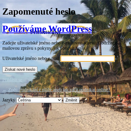
Zapomenuté heslo
Používáme WordPress
Zadejte uživatelské jméno nebo e-mailovou adresu. Obdržíte e-
mailovou zprávu s pokyny, jak obnovit heslo.
Uživatelské jméno nebo e-mail
Přihlásit se
← Zpět: Podnikání z pláže aneb jak začít podnikat online?
Jazyky