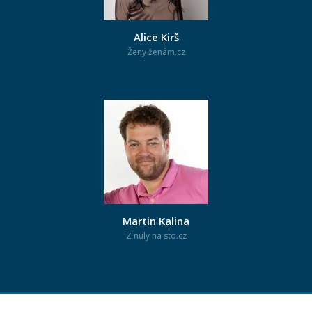
Alice Kirš
Ženy ženám.cz
Martin Kalina
Z nuly na sto.cz