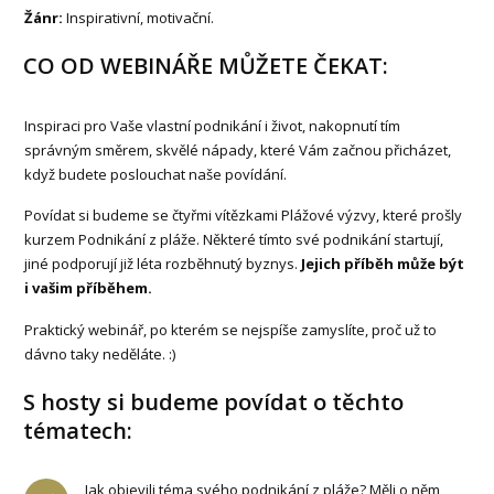
Žánr:
Inspirativní, motivační.
CO OD WEBINÁŘE MŮŽETE ČEKAT:
Inspiraci pro Vaše vlastní podnikání i život, nakopnutí tím
správným směrem, skvělé nápady, které Vám začnou přicházet,
když budete poslouchat naše povídání.
Povídat si budeme se čtyřmi vítězkami Plážové výzvy, které prošly
kurzem Podnikání z pláže. Některé tímto své podnikání startují,
jiné podporují již léta rozběhnutý byznys.
Jejich příběh může být
i vašim příběhem.
Praktický webinář, po kterém se nejspíše zamyslíte, proč už to
dávno taky neděláte. :)
S hosty si budeme povídat o těchto
tématech:
Jak objevili téma svého podnikání z pláže? Měli o něm