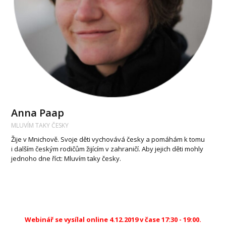
Anna Paap
MLUVÍM TAKY ČESKY
Žije v Mnichově. Svoje děti vychovává česky a pomáhám k tomu
i dalším českým rodičům žijícím v zahraničí. Aby jejich děti mohly
jednoho dne říct: Mluvím taky česky.
Webinář se vysílal online 4.12.2019 v čase 17:30 - 19:00.