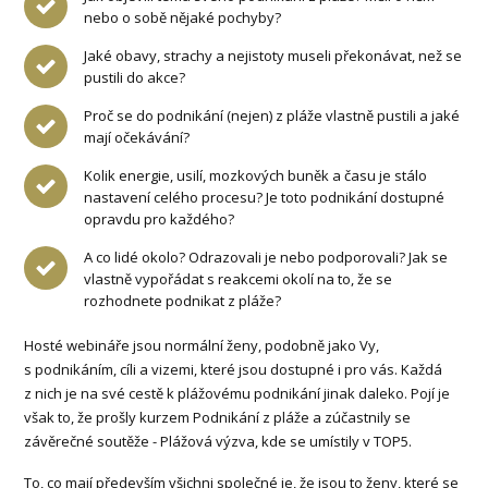
nebo o sobě nějaké pochyby?
Jaké obavy, strachy a nejistoty museli překonávat, než se
pustili do akce?
Proč se do podnikání (nejen) z pláže vlastně pustili a jaké
mají očekávání?
Kolik energie, usilí, mozkových buněk a času je stálo
nastavení celého procesu? Je toto podnikání dostupné
opravdu pro každého?
A co lidé okolo? Odrazovali je nebo podporovali? Jak se
vlastně vypořádat s reakcemi okolí na to, že se
rozhodnete podnikat z pláže?
Hosté webináře jsou normální ženy, podobně jako Vy,
s podnikáním, cíli a vizemi, které jsou dostupné i pro vás. Každá
z nich je na své cestě k plážovému podnikání jinak daleko. Pojí je
však to, že prošly kurzem Podnikání z pláže a zúčastnily se
závěrečné soutěže - Plážová výzva, kde se umístily v TOP5.
To, co mají především všichni společné je, že jsou to ženy, které se