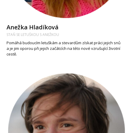
Anežka Hladíková
STAŇ SE LETUŠKOU S ANEŽKOU
Pomáhá budoucím letuškám a stevardům získat práci jejich snů
a je jim oporou při jejich začátcích na této nové vzrušující životní
cestě.