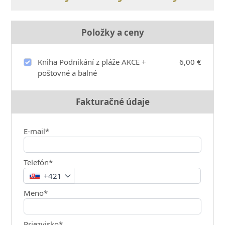
Položky a ceny
Kniha Podnikání z pláže AKCE +
6,00 €
poštovné a balné
Fakturačné údaje
E-mail*
Telefón*
+421
Meno*
Priezvisko*