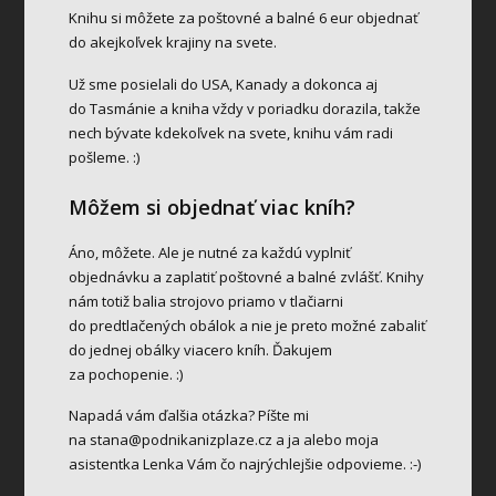
Knihu si môžete za poštovné a balné 6 eur objednať
do akejkoľvek krajiny na svete.
Už sme posielali do USA, Kanady a dokonca aj
do Tasmánie a kniha vždy v poriadku dorazila, takže
nech bývate kdekoľvek na svete, knihu vám radi
pošleme. :)
Môžem si objednať viac kníh?
Áno, môžete. Ale je nutné za každú vyplniť
objednávku a zaplatiť poštovné a balné zvlášť. Knihy
nám totiž balia strojovo priamo v tlačiarni
do predtlačených obálok a nie je preto možné zabaliť
do jednej obálky viacero kníh. Ďakujem
za pochopenie. :)
Napadá vám ďalšia otázka? Píšte mi
na
stana@podnikanizplaze.cz
a ja alebo moja
asistentka Lenka Vám čo najrýchlejšie odpovieme. :-)