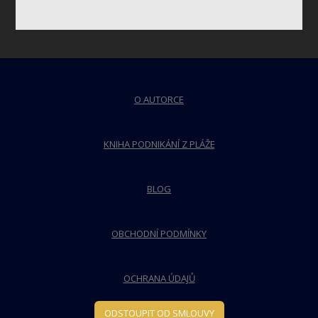
O AUTORCE
KNIHA PODNIKÁNÍ Z PLÁŽE
BLOG
OBCHODNÍ PODMÍNKY
OCHRANA ÚDAJŮ
ODSTOUPIT OD SMLOUVY