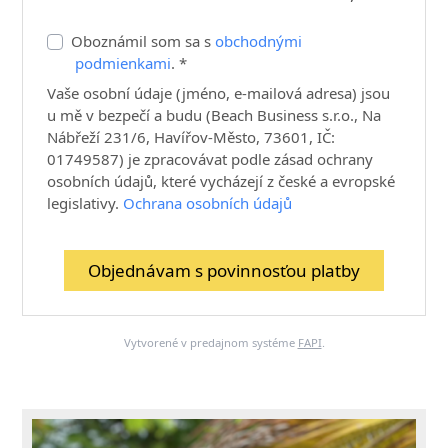
Oboznámil som sa s
obchodnými
podmienkami
. *
Vaše osobní údaje (jméno, e-mailová adresa) jsou
u mě v bezpečí a budu (Beach Business s.r.o., Na
Nábřeží 231/6, Havířov-Město, 73601, IČ:
01749587) je zpracovávat podle zásad ochrany
osobních údajů, které vycházejí z české a evropské
legislativy.
Ochrana osobních údajů
Objednávam s povinnosťou platby
Vytvorené v predajnom systéme
FAPI
.