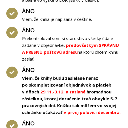
a balné vo výške 6 EUR (89Kč v Česku).
ÁNO
Viem, že kniha je napísaná v češtine.
ÁNO
Prekontroloval som si starostlivo všetky údaje
zadané v objednávke,
predovšetkým SPRÁVNU
A PRESNÚ poštovú adresu
na ktorú chcem knihu
zaslať.
ÁNO
Viem, že knihy budú zasielané naraz
po skompletizovaní objednávok a platieb
v dňoch
29.11.-3.12. a zaslané
hromadnou
zásielkou, ktorej doručenie trvá obvykle 5-7
pracovných dní. Knižku tak môžem vo svojej
schránke očakávať
v prvej polovici decembra.
ÁNO