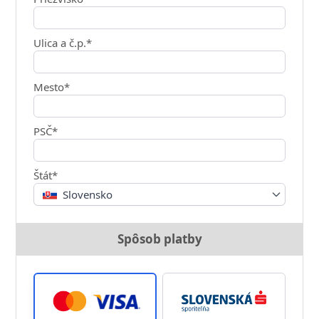
Ulica a č.p.*
Mesto*
PSČ*
Štát*
Slovensko
Spôsob platby