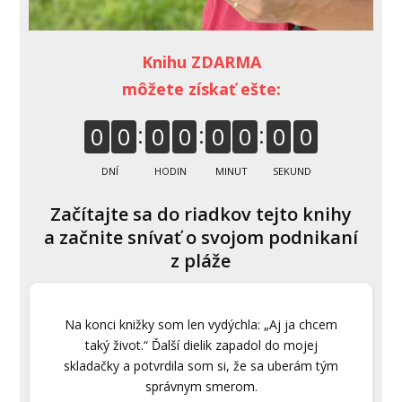
Knihu ZDARMA
môžete získať ešte:
0
0
0
0
0
0
0
0
DNÍ
HODIN
MINUT
SEKUND
Začítajte sa do riadkov tejto knihy
a začnite snívať o svojom podnikaní
z pláže
Na konci knižky som len vydýchla: „Aj ja chcem
taký život.“ Ďalší dielik zapadol do mojej
skladačky a potvrdila som si, že sa uberám tým
správnym smerom.