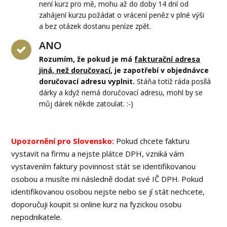
není kurz pro mě, mohu až do doby 14 dní od
zahájení kurzu požádat o vrácení peněz v plné výši
a bez otázek dostanu peníze zpět.
ANO
Rozumím, že pokud je má
fakturační adresa
jiná, než doručovací
, je zapotřebí v objednávce
doručovací adresu vyplnit.
Stáňa totiž ráda posílá
dárky a když nemá doručovací adresu, mohl by se
můj dárek někde zatoulat. :-)
Upozornění pro Slovensko:
Pokud chcete fakturu
vystavit na firmu a nejste plátce DPH, vzniká vám
vystavením faktury povinnost stát se identifikovanou
osobou a musíte mi následně dodat své IČ DPH. Pokud
identifikovanou osobou nejste nebo se jí stát nechcete,
doporučuji koupit si online kurz na fyzickou osobu
nepodnikatele.