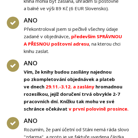
kniha mohla být zaslána, uhradím si poštovné
a balné ve výši 89 Kč (6 EUR Slovensko).
ANO
Překontroloval jsem si pečlivě všechny údaje
zadané v objednávce,
především SPRÁVNOU
A PŘESNOU poštovní adresu
, na kterou chci
knihu zaslat.
ANO
Vím, že knihy budou zasílány najednou
po zkompletování objednávek a plateb
ve dnech
29.11.-3.12. a zaslány
hromadnou
rozesílkou, jejíž doručení trvá obvykle 2-7
pracovních dní. Knížku tak mohu ve své
schránce očekávat
v první polovině prosince.
ANO
Rozumím, že paní účetní od Stáni nemá ráda slovo
"zdarma", a proto je ve faktuře uvedena částka