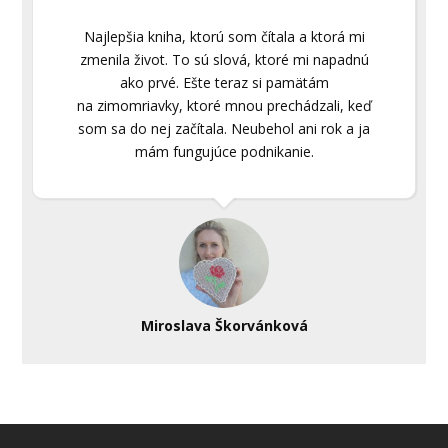
Najlepšia kniha, ktorú som čítala a ktorá mi
zmenila život. To sú slová, ktoré mi napadnú
ako prvé. Ešte teraz si pamätám
na zimomriavky, ktoré mnou prechádzali, keď
som sa do nej začítala. Neubehol ani rok a ja
mám fungujúce podnikanie.
Miroslava Škorvánková