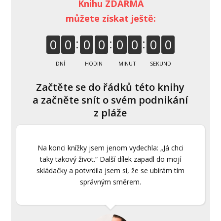
Knihu ZDARMA
můžete získat ještě:
0
0
0
0
0
0
0
0
DNÍ
HODIN
MINUT
SEKUND
Začtěte se do řádků této knihy
a začněte snít o svém podnikání
z pláže
Na konci knížky jsem jenom vydechla: „Já chci
taky takový život.“ Další dílek zapadl do mojí
skládačky a potvrdila jsem si, že se ubírám tím
správným směrem.