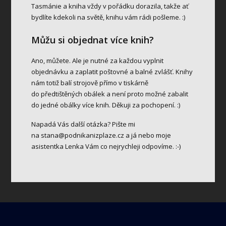
Tasmánie a kniha vždy v pořádku dorazila, takže ať
bydlíte kdekoli na světě, knihu vám rádi pošleme. :)
Můžu si objednat více knih?
Ano, můžete. Ale je nutné za každou vyplnit
objednávku a zaplatit poštovné a balné zvlášť. Knihy
nám totiž balí strojově přímo v tiskárně
do předtištěných obálek a není proto možné zabalit
do jedné obálky více knih. Děkuji za pochopení. :)
Napadá Vás další otázka? Pište mi
na
stana@podnikanizplaze.cz
a já nebo moje
asistentka Lenka Vám co nejrychleji odpovíme. :-)