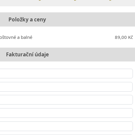
Položky a ceny
oštovné a balné
89,00 Kč
Fakturační údaje