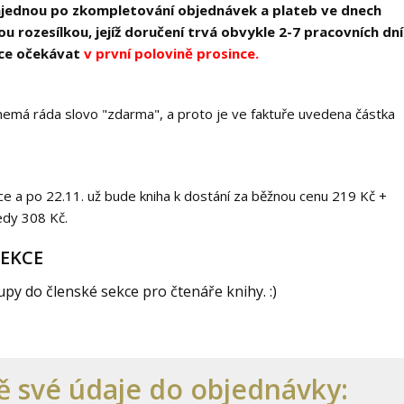
najednou po zkompletování objednávek a plateb ve dnech
 rozesílkou, jejíž doručení trvá obvykle 2-7 pracovních dní
nce očekávat
v první polovině prosince.
 nemá ráda slovo "zdarma", a proto je ve faktuře uvedena částka
e a po 22.11. už bude kniha k dostání za běžnou cenu 219 Kč +
edy 308 Kč.
SEKCE
upy do členské sekce pro čtenáře knihy. :)
vě své údaje do objednávky: