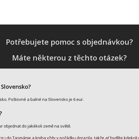
Potřebujete pomoc s objednávkou?
Máte některou z těchto otázek?
 Slovensko?
sko. Poštovné a balné na Slovensko je 6 eur.
i?
r objednat do jakékoli země na světě.
e i do Tasmánie a kniha vždy v pořádku dorazila, takže ať bydlíte kdekoli 