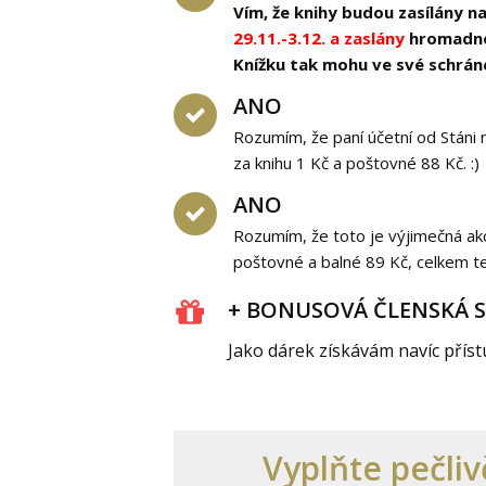
Vím, že knihy budou zasílány 
29.11.-3.12. a zaslány
hromadnou
Knížku tak mohu ve své schrá
ANO
Rozumím, že paní účetní od Stáni
za knihu 1 Kč a poštovné 88 Kč. :)
ANO
Rozumím, že toto je výjimečná akc
poštovné a balné 89 Kč, celkem t
+ BONUSOVÁ ČLENSKÁ 
Jako dárek získávám navíc příst
Vyplňte pečli