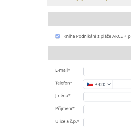
Kniha Podnikání z pláže AKCE + p
E-mail*
Telefon*
+420
Jméno*
Příjmení*
Ulice a č.p.*