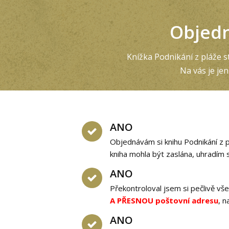
Objed
Knížka Podnikání z pláže s
Na vás je je
ANO
Objednávám si knihu Podnikání z 
kniha mohla být zaslána, uhradím 
ANO
Překontroloval jsem si pečlivě v
A PŘESNOU poštovní adresu
, n
ANO