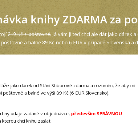
návka knihy ZDARMA za po
tojí
219 Kč + poštovné.
Já vám ji teď chci ale dát jako dárek a
n poštovné a balné 89 Kč nebo 6 EUR v případě Slovenska a dal
pláže jako dárek od Stáni Stiborové zdarma a rozumím, že aby mi
si poštovné a balné ve výši 89 Kč (6 EUR Slovensko).
šechny údaje zadané v objednávce,
především SPRÁVNOU
a kterou chci knihu zaslat.