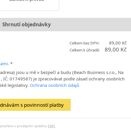
Shrnutí objednávky
89,00 Kč
Celkem bez DPH:
89,00 Kč
Celkem k úhradě:
kami
. *
adresa) jsou u mě v bezpečí a budu (Beach Business s.r.o., Na
, IČ: 01749587) je zpracovávat podle zásad ochrany osobních
ské legislativy.
Ochrana osobních údajů
dnávám s povinností platby
ytvořeno v prodejním systému
FAPI
.