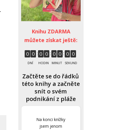
.
Knihu ZDARMA
můžete získat ještě:
0
0
0
0
0
0
0
0
DNÍ
HODIN
MINUT
SEKUND
Začtěte se do řádků
této knihy a začněte
snít o svém
podnikání z pláže
Na konci knížky
jsem jenom