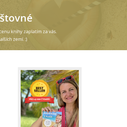
štovné
 cenu knihy zaplatím za vás.
ších zemí. :)