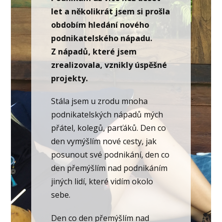
let a několikrát jsem si prošla
obdobím hledání nového
podnikatelského nápadu.
Z nápadů, které jsem
zrealizovala, vznikly úspěšné
projekty.
Stála jsem u zrodu mnoha
podnikatelských nápadů mých
přátel, kolegů, parťáků. Den co
den vymýšlím nové cesty, jak
posunout své podnikání, den co
den přemýšlím nad podnikáním
jiných lidí, které vidím okolo
sebe.
Den co den přemýšlím nad