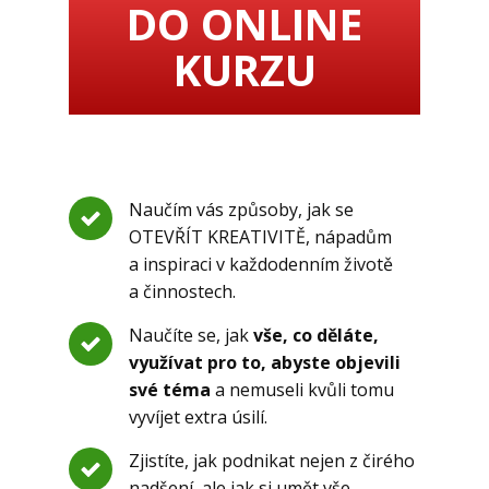
DO ONLINE
KURZU
Naučím vás způsoby, jak se
OTEVŘÍT KREATIVITĚ, nápadům
a inspiraci v každodenním životě
a činnostech.
Naučíte se, jak
vše, co děláte,
využívat pro to, abyste objevili
své téma
a nemuseli kvůli tomu
vyvíjet extra úsilí.
Zjistíte, jak podnikat nejen z čirého
nadšení, ale jak si umět vše