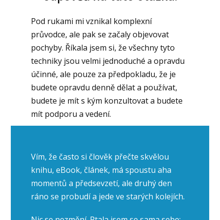
Pod rukami mi vznikal komplexní
průvodce, ale pak se začaly objevovat
pochyby. Říkala jsem si, že všechny tyto
techniky jsou velmi jednoduché a opravdu
účinné, ale pouze za předpokladu, že je
budete opravdu denně dělat a používat,
budete je mít s kým konzultovat a budete
mít podporu a vedení.
Vím, že často si člověk přečte skvělou
knihu, eBook, článek, má spoustu aha
momentů a předsevzetí, ale druhý den
ráno se probudí a jede ve starých kolejích.
Nic se nezmění. Ptala jsem se sama sebe: