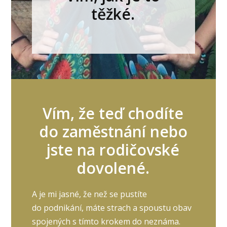
těžké.
Vím, že teď chodíte
do zaměstnání nebo
jste na rodičovské
dovolené.
A je mi jasné, že než se pustíte
do podnikání, máte strach a spoustu obav
spojených s tímto krokem do neznáma.