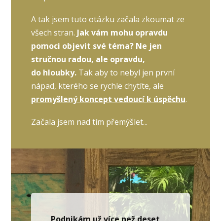
A tak jsem tuto otázku začala zkoumat ze
všech stran.
Jak vám mohu opravdu
pomoci objevit své téma? Ne jen
stručnou radou, ale opravdu,
do hloubky.
Tak aby to nebyl jen první
nápad, kterého se rychle chytíte, ale
promyšlený koncept vedoucí k úspěchu
.
Začala jsem nad tím přemýšlet...
Podnikám už více než deset