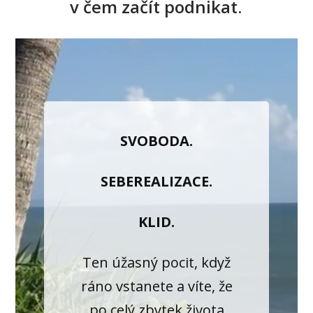
v čem začít podnikat.
SVOBODA.
SEBEREALIZACE.
KLID.
Ten úžasný pocit, když
ráno vstanete a víte, že
po celý zbytek života