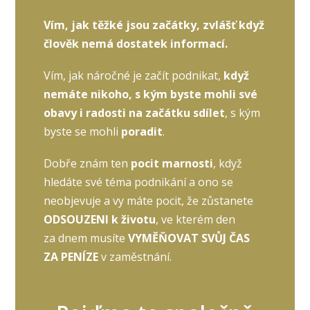
Vím, jak těžké jsou začátky, zvlášť když
člověk nemá dostatek informací.
Vím, jak náročné je začít podnikat,
když
nemáte nikoho, s kým byste mohli své
obavy i radosti na začátku sdílet
, s kým
byste se mohli
poradit
.
Dobře znám ten
pocit marnosti
, když
hledáte své téma podnikání a ono se
neobjevuje a vy máte pocit, že zůstanete
ODSOUZENI k životu
, ve kterém den
za dnem musíte
VYMĚŇOVAT SVŮJ ČAS
ZA PENÍZE
v zaměstnání.