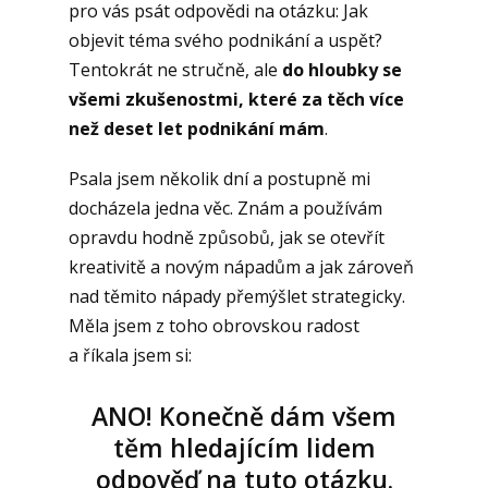
pro vás psát odpovědi na otázku: Jak
objevit téma svého podnikání a uspět?
Tentokrát ne stručně, ale
do hloubky se
všemi zkušenostmi, které za těch více
než deset let podnikání mám
.
Psala jsem několik dní a postupně mi
docházela jedna věc. Znám a používám
opravdu hodně způsobů, jak se otevřít
kreativitě a novým nápadům a jak zároveň
nad těmito nápady přemýšlet strategicky.
Měla jsem z toho obrovskou radost
a říkala jsem si:
ANO! Konečně dám všem
těm hledajícím lidem
odpověď na tuto otázku.