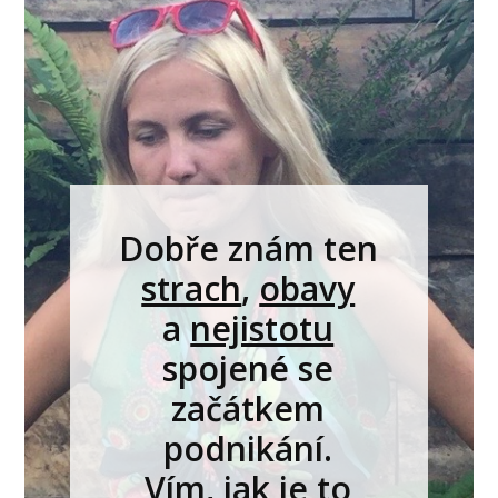
Dobře znám ten
strach
,
obavy
a
nejistotu
spojené se
začátkem
podnikání.
Vím, jak je to