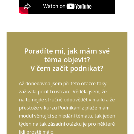
Poradíte mi, jak mám své
téma objevit?
V čem začít podnikat?
Až donedávna jsem při této otázce taky
zažívala pocit frustrace. Věděla jsem, že
na to nejde stručně odpovědět v mailu a že
přestože v kurzu Podnikání z pláže mám
modul věnující se hledání tématu, tak jeden
týden na tak zásadní otázku je pro některé
lidi prostě málo.