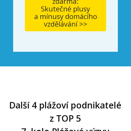
zdarma:
Skutečné plusy
a mínusy domácího
vzdělávání >>
Další 4 plážoví podnikatelé
z TOP 5