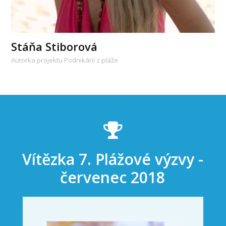
Stáňa Stiborová
Autorka projektu Podnikání z pláže
Vítězka 7. Plážové výzvy -
červenec 2018