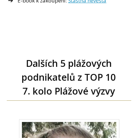
E-book k zakoupení:
Šťastná nevěsta
Dalších 5 plážových
podnikatelů z TOP 10
7. kolo Plážové výzvy