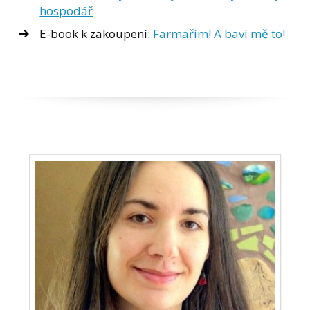
hospodář
E-book k zakoupení:
Farmařím! A baví mě to!