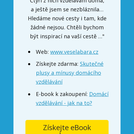
Čtyři z nich vzdělávám doma,
a ještě jsem se nezbláznila…
Hledáme nové cesty i tam, kde
žádné nejsou. Chtěli bychom
být inspirací na vaší cestě …"
Web:
www.veselabara.cz
Získejte zdarma:
Skutečné
plusy a mínusy domácího
vzdělávání
E-book k zakoupení:
Domácí
vzdělávání - jak na to?
Získejte eBook