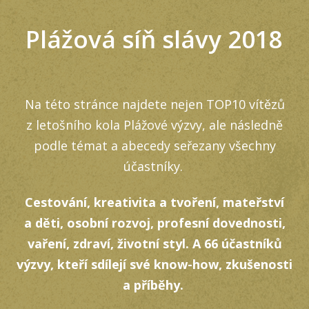
Plážová síň slávy 2018
Na této stránce najdete nejen TOP10 vítězů
z letošního kola Plážové výzvy, ale následně
podle témat a abecedy seřezany všechny
účastníky.
Cestování, kreativita a tvoření, mateřství
a děti, osobní rozvoj, profesní dovednosti,
vaření, zdraví, životní styl. A 66 účastníků
výzvy, kteří sdílejí své know-how, zkušenosti
a příběhy.