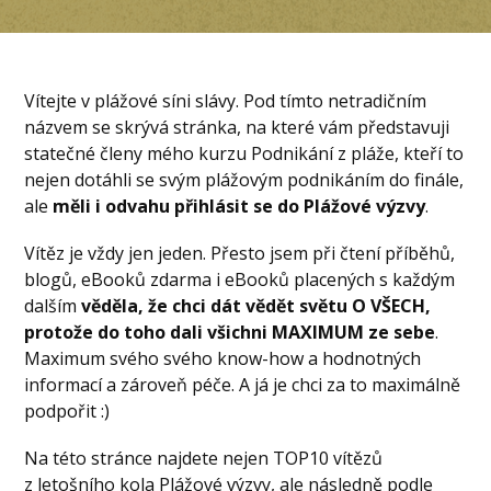
Vítejte v plážové síni slávy. Pod tímto netradičním
názvem se skrývá stránka, na které vám představuji
statečné členy mého kurzu Podnikání z pláže, kteří to
nejen dotáhli se svým plážovým podnikáním do finále,
ale
měli i odvahu přihlásit se do Plážové výzvy
.
Vítěz je vždy jen jeden. Přesto jsem při čtení příběhů,
blogů, eBooků zdarma i eBooků placených s každým
dalším
věděla, že chci dát vědět světu O VŠECH,
protože do toho dali všichni MAXIMUM ze sebe
.
Maximum svého svého know-how a hodnotných
informací a zároveň péče. A já je chci za to maximálně
podpořit :)
Na této stránce najdete nejen TOP10 vítězů
z letošního kola Plážové výzvy, ale následně podle