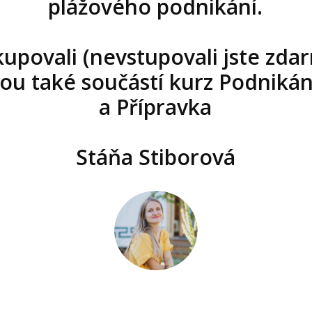
plážového podnikání.
 kupovali (nevstupovali jste zd
ou také součástí kurz Podnikán
a Přípravka
Stáňa Stiborová