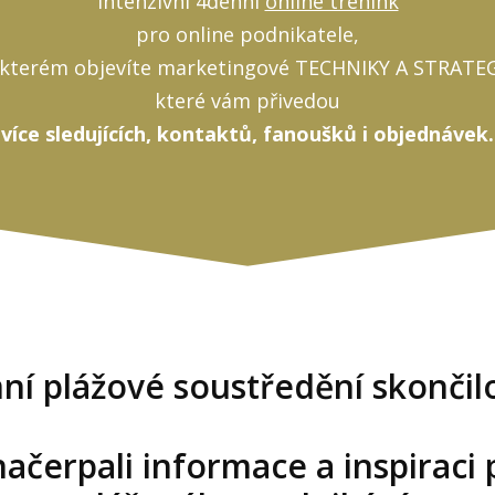
Intenzivní 4denní
online trénink
pro online podnikatele,
 kterém objevíte marketingové TECHNIKY A STRATEG
které vám přivedou
více sledujících, kontaktů, fanoušků i objednávek.
ní plážové soustředění skončilo
načerpali informace a inspiraci