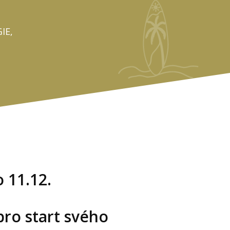
IE,
 11.12.
 pro start svého