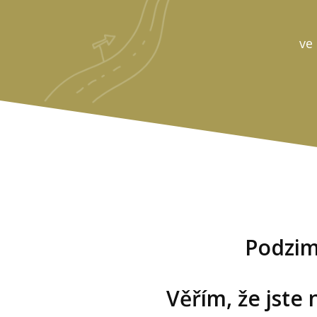
ve
Podzim
Věřím, že jste 