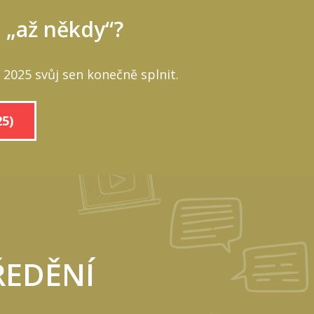
a „až někdy“?
2025 svůj sen konečně splnit.
5)
ŘEDĚNÍ