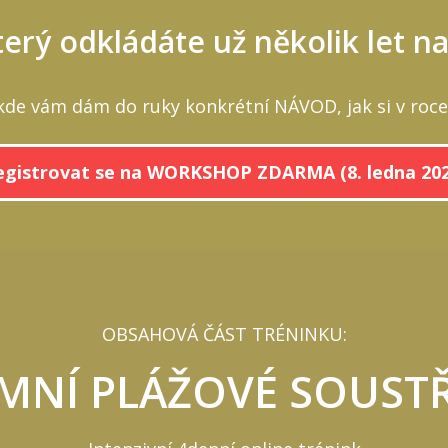
erý odkládáte už několik let n
kde vám dám do ruky konkrétní NÁVOD, jak si v roce 
egistrovat se na WORKSHOP ZDARMA (8. ledna 202
OBSAHOVÁ ČÁST TRÉNINKU:
MNÍ PLÁŽOVÉ SOUST