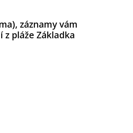
arma), záznamy vám
í z pláže Základka