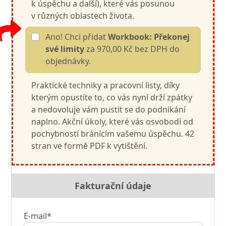
k úspěchu a další), které vás posunou
v různých oblastech života.
Ano! Chci přidat
Workbook: Překonej
své limity
za 970,00 Kč bez DPH do
objednávky.
Praktické techniky a pracovní listy, díky
kterým opustíte to, co vás nyní drží zpátky
a nedovoluje vám pustit se do podnikání
naplno. Akční úkoly, které vás osvobodí od
pochybností bránícím vašemu úspěchu. 42
stran ve formě PDF k vytištění.
Fakturační údaje
E-mail*