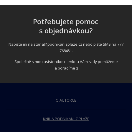
Potřebujete pomoc
s objednávkou?
Napište mi na
stana@podnikanizplaze.cz
nebo pište SMS na 777
768451.
Společně s mou asistentkou Lenkou Vám rady pomůžeme
a poradíme :)
O AUTORCE
KNIHA PODNIKÁNÍ Z PLÁŽE