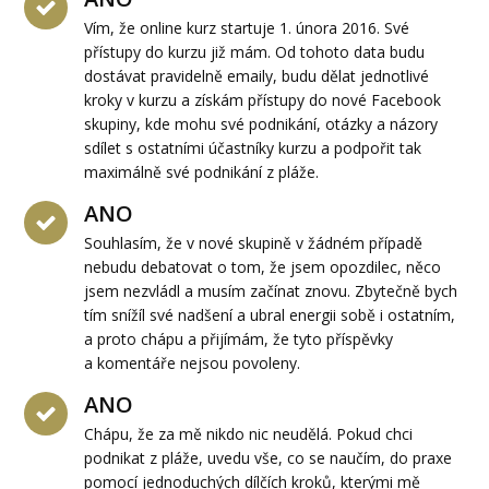
Vím, že online kurz startuje 1. února 2016. Své
přístupy do kurzu již mám. Od tohoto data budu
dostávat pravidelně emaily, budu dělat jednotlivé
kroky v kurzu a získám přístupy do nové Facebook
skupiny, kde mohu své podnikání, otázky a názory
sdílet s ostatními účastníky kurzu a podpořit tak
maximálně své podnikání z pláže.
ANO
Souhlasím, že v nové skupině v žádném případě
nebudu debatovat o tom, že jsem opozdilec, něco
jsem nezvládl a musím začínat znovu. Zbytečně bych
tím snížíl své nadšení a ubral energii sobě i ostatním,
a proto chápu a přijímám, že tyto příspěvky
a komentáře nejsou povoleny.
ANO
Chápu, že za mě nikdo nic neudělá. Pokud chci
podnikat z pláže, uvedu vše, co se naučím, do praxe
pomocí jednoduchých dílčích kroků, kterými mě