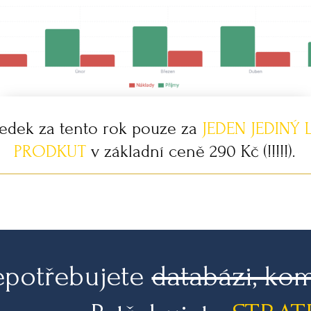
ledek za tento rok pouze za
JEDEN JEDINÝ 
PRODKUT
v základní ceně 290 Kč (!!!!!).
epotřebujete
databázi, ko