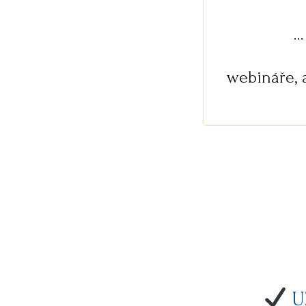
.
webináře, 
UŽ