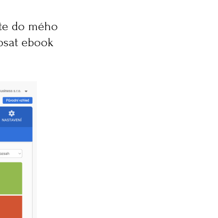
něte do mého
apsat ebook