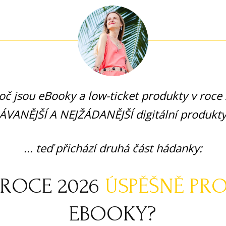
proč jsou eBooky a low-ticket produkty v roce
ANĚJŠÍ A NEJŽÁDANĚJŠÍ digitální produkty, 
... teď přichází druhá část hádanky:
 ROCE 2026
ÚSPĚŠNĚ PRO
EBOOKY?