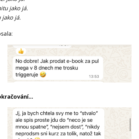
tu jako já.
jako já.
sala:
kračování...