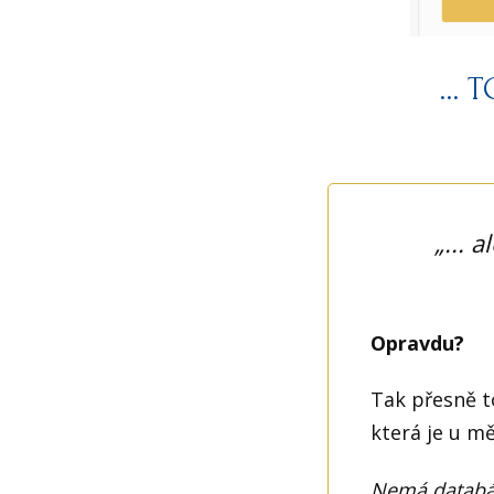
...
„... 
Opravdu?
Tak přesně t
která je u m
Nemá databáz