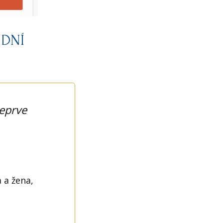
 DNÍ
teprve
 a žena,