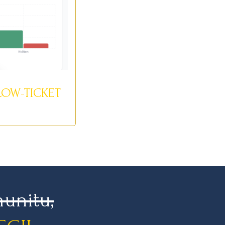
LOW-TICKET
munitu,