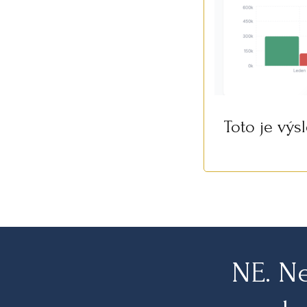
Toto je výs
NE. N