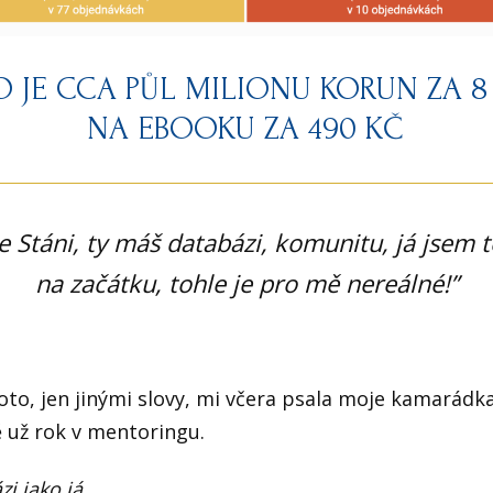
 TO JE CCA PŮL MILIONU KORUN ZA 8
NA EBOOKU ZA 490 KČ
ale Stáni, ty máš databázi, komunitu, já jsem 
na začátku, tohle je pro mě nereálné!”
oto, jen jinými slovy, mi včera psala moje kamarádka
ě už rok v mentoringu.
i jako já.