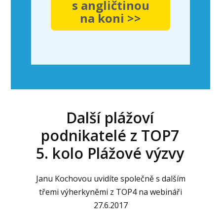
s angličtinou
na koni >>
Další plážoví
podnikatelé z TOP7
5. kolo Plážové výzvy
Janu Kochovou uvidíte společně s dalším
třemi výherkyněmi z TOP4 na webináři
27.6.2017