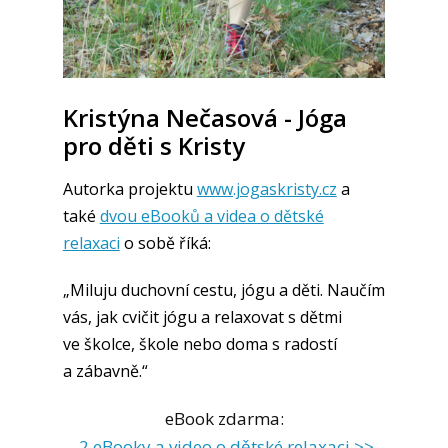
Kristýna Nečasová - Jóga
pro děti s Kristy
Autorka projektu
www.jogaskristy.cz
a
také
dvou eBooků a videa o dětské
relaxaci
o sobě říká:
„Miluju duchovní cestu, jógu a děti. Naučím
vás, jak cvičit jógu a relaxovat s dětmi
ve školce, škole nebo doma s radostí
a zábavně.“
eBook zdarma:
2 eBooky a video o dětské relaxaci >>