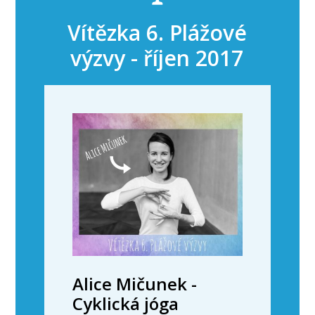
Vítězka 6. Plážové
výzvy - říjen 2017
Alice Mičunek -
Cyklická jóga