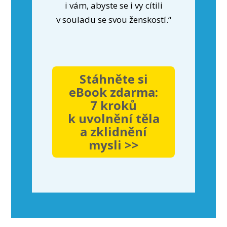
i vám, abyste se i vy cítili
v souladu se svou ženskostí.“
Stáhněte si
eBook zdarma:
7 kroků
k uvolnění těla
a zklidnění
mysli >>