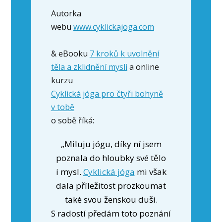
Autorka
webu
www.cyklickajoga.com
& eBooku
7 kroků k uvolnění
těla a zklidnění mysli
a online
kurzu
Cyklická jóga pro čtyři bohyně
v tobě
o sobě říká:
„Miluju jógu, díky ní jsem
poznala do hloubky své tělo
i mysl.
Cyklická jóga
mi však
dala příležitost prozkoumat
také svou ženskou duši.
S radostí předám toto poznání