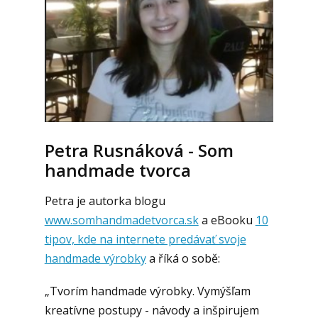
Petra Rusnáková - Som
handmade tvorca
Petra je autorka blogu
www.somhandmadetvorca.sk
a eBooku
10
tipov, kde na internete predávať svoje
handmade výrobky
a říká o sobě:
„Tvorím handmade výrobky. Vymýšľam
kreatívne postupy - návody a inšpirujem