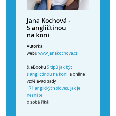
Jana Kochová -
S angličtinou
na koni
Autorka
webu
www.janakochova.cz
& eBooku
5 tipů jak být
s angličtinou na koni
a online
vzdělávací sady
171 anglických sloves, jak je
neznáte
o sobě říká: