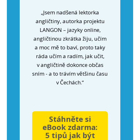
„Jsem nadšená lektorka
angličtiny, autorka projektu
LANGON – jazyky online,
angličtinou zkrátka žiju, učím
a moc mě to baví, proto taky
ráda učím a radím, jak učit,
v angličtině dokonce občas
sním - a to trávím většinu času
v Čechách.“
Stáhněte si
eBook zdarma:
5 tipů jak být