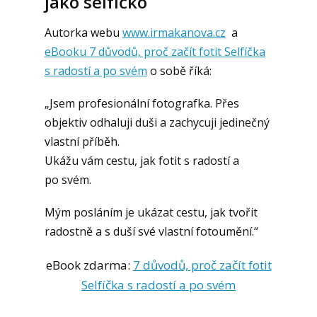
jako selfíčko
Autorka webu
www.irmakanova.cz
a
eBooku 7 důvodů, proč začít fotit Selfíčka
s radostí a po svém
o sobě říká:
„Jsem profesionální fotografka. Přes
objektiv odhaluji duši a zachycuji jedinečný
vlastní příběh.
Ukážu vám cestu, jak fotit s radostí a
po svém.
Mým posláním je ukázat cestu, jak tvořit
radostně a s duší své vlastní fotoumění.“
eBook zdarma:
7 důvodů, proč začít fotit
Selfíčka s radostí a po svém