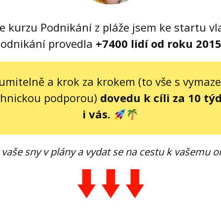
e kurzu Podnikání z pláže jsem ke startu v
odnikání provedla
+7400 lidí od roku 201
umitelně a krok za krokem (to vše s vymaz
chnickou podporou)
dovedu k cíli za 10 tý
i vás.
 vaše sny v plány a vydat se na cestu k vašemu on