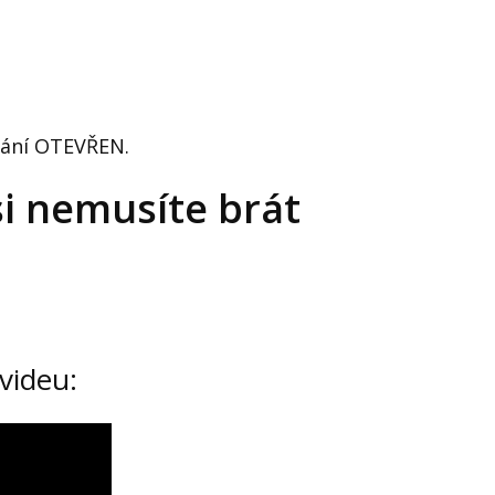
ekání OTEVŘEN.
 si nemusíte brát
videu: