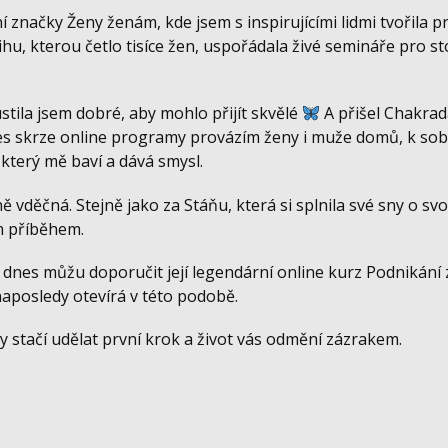
 značky Ženy ženám, kde jsem s inspirujícími lidmi tvořila pr
u, kterou četlo tisíce žen, uspořádala živé semináře pro stov
stila jsem dobré, aby mohlo přijít skvělé
A přišel Chakrad
nes skrze online programy provázím ženy i muže domů, k sob
, který mě baví a dává smysl.
ě vděčná. Stejně jako za Stáňu, která si splnila své sny o 
ým příběhem.
nes můžu doporučit její legendární online kurz Podnikání z
 naposledy otevírá v této podobě.
y stačí udělat první krok a život vás odmění zázrakem.