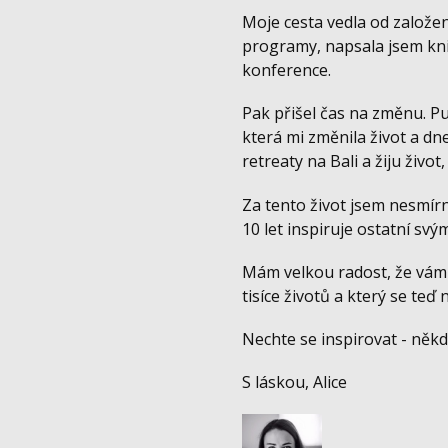
Moje cesta vedla od založení
programy, napsala jsem knih
konference.
Pak přišel čas na změnu. Pu
která mi změnila život a d
retreaty na Bali a žiju život
Za tento život jsem nesmírn
10 let inspiruje ostatní sv
Mám velkou radost, že vám d
tisíce životů a který se teď
Nechte se inspirovat - někd
S láskou, Alice