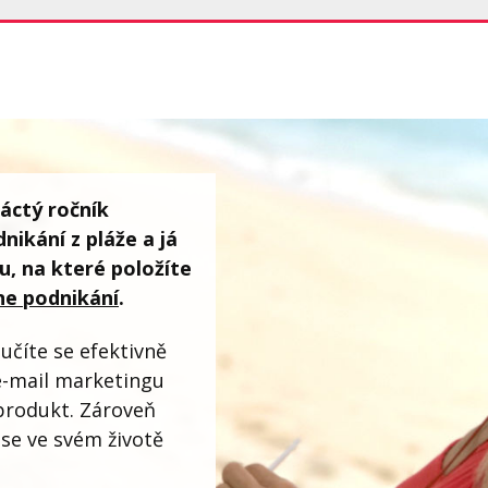
náctý ročník
nikání z pláže a já
u, na které položíte
ne podnikání
.
učíte se efektivně
y e-mail marketingu
í produkt. Zároveň
se ve svém životě