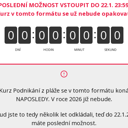
POSLEDNÍ MOŽNOST VSTOUPIT DO 22.1. 23:59
urz v tomto formátu se už nebude opakova
0
0
0
0
0
0
0
0
DNÍ
HODIN
MINUT
SEKUND
Kurz Podnikání z pláže se v tomto formátu kon
NAPOSLEDY. V roce 2026 již nebude.
d jste to tedy několik let odkládali, teď do 22.1
máte poslední možnost.