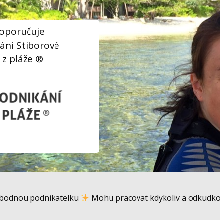
 doporučuje
táni Stiborové
 z pláže ®
vobodnou podnikatelku
Mohu pracovat kdykoliv a odkudkoli