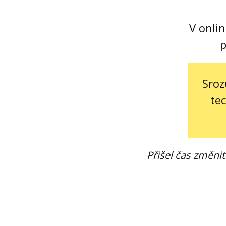
V onlin
p
Sroz
te
Přišel čas změnit