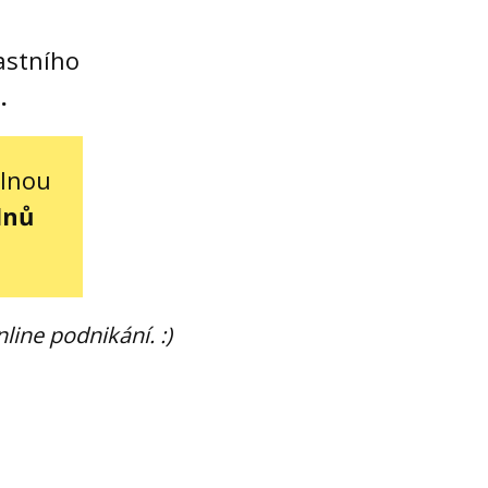
lastního
5.
elnou
dnů
line podnikání. :)