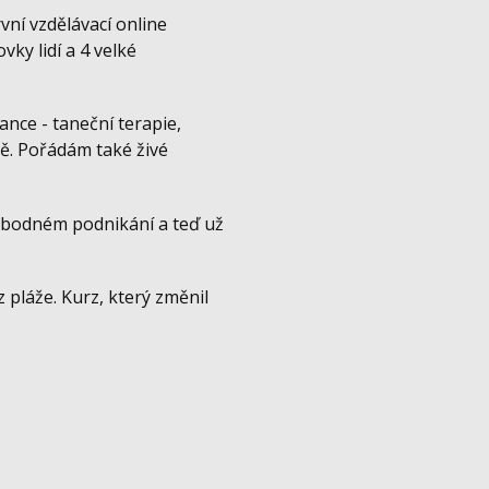
vní vzdělávací online
ky lidí a 4 velké
ance - taneční terapie,
ě. Pořádám také živé
svobodném podnikání a teď už
 pláže. Kurz, který změnil