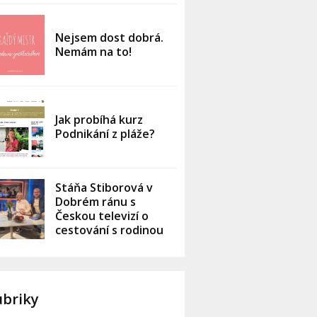
Nejsem dost dobrá.
Nemám na to!
Jak probíhá kurz
Podnikání z pláže?
Stáňa Stiborová v
Dobrém ránu s
Českou televizí o
cestování s rodinou
ubriky