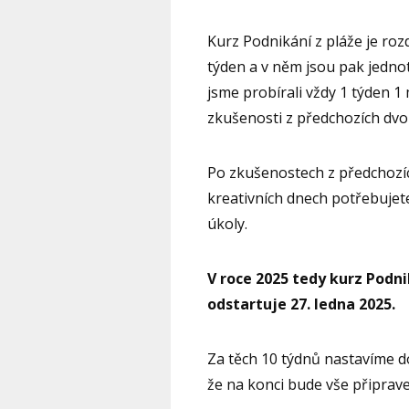
Kurz Podnikání z pláže je ro
týden a v něm jsou pak jednot
jsme probírali vždy 1 týden 1
zkušenosti z předchozích dvou
Po zkušenostech z předchozíc
kreativních dnech potřebujete
úkoly.
V roce 2025 tedy kurz Podni
odstartuje 27. ledna 2025.
Za těch 10 týdnů nastavíme do
že na konci bude vše připrav