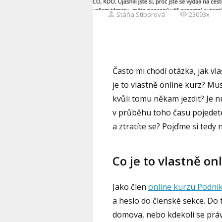
Stáňa Stiborová
23093x
Často mi chodí otázka, jak vl
je to vlastně online kurz? Mu
kvůli tomu někam jezdit? Je 
v průběhu toho času pojede
a ztratíte se? Pojďme si tedy
Co je to vlastně on
Jako člen
online kurzu Podnik
a heslo do členské sekce. Do 
domova, nebo kdekoli se práv