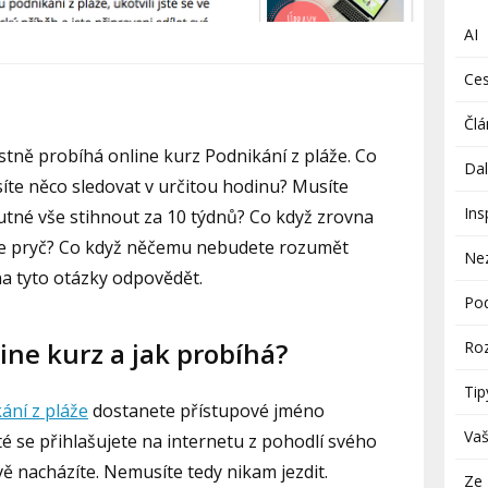
AI
Ces
Člá
astně probíhá online kurz Podnikání z pláže. Co
Dal
síte něco sledovat v určitou hodinu? Musíte
Ins
nutné vše stihnout za 10 týdnů? Co když zrovna
te pryč? Co když něčemu nebudete rozumět
Ne
 na tyto otázky odpovědět.
Pod
line kurz a jak probíhá?
Roz
Tip
ání z pláže
dostanete přístupové jméno
Vaš
té se přihlašujete na internetu z pohodlí svého
ě nacházíte. Nemusíte tedy nikam jezdit.
Ze 