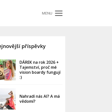
MENU
jnovější příspěvky
DÁREK na rok 2026 +
Tajemství, proč mé
vision boardy fungují
:)
Nahradí nás AI? A má
vědomí?