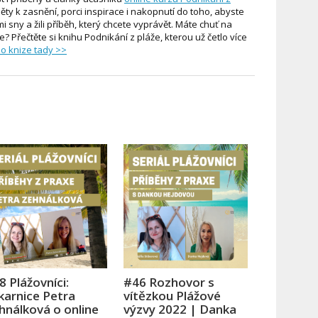
ěty k zasnění, porci inspirace i nakopnutí do toho, abyste
i sny a žili příběh, který chcete vyprávět. Máte chuť na
ce? Přečtěte si knihu Podnikání z pláže, kterou už četlo více
 o knize tady >>
8 Plážovníci:
#46 Rozhovor s
karnice Petra
vítězkou Plážové
hnálková o online
výzvy 2022 | Danka