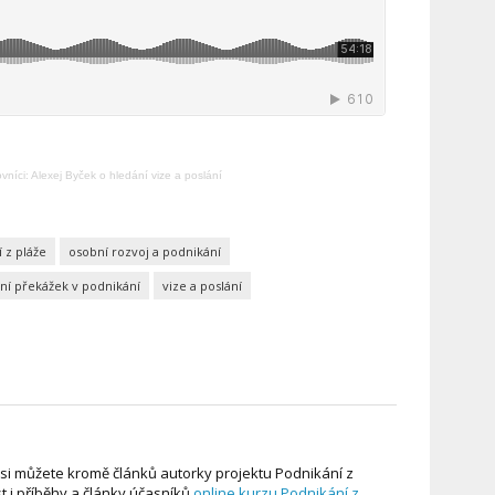
vníci: Alexej Byček o hledání vize a poslání
 z pláže
osobní rozvoj a podnikání
ní překážek v podnikání
vize a poslání
e si můžete kromě článků autorky projektu Podnikání z
st i příběhy a články účasníků
online kurzu Podnikání z