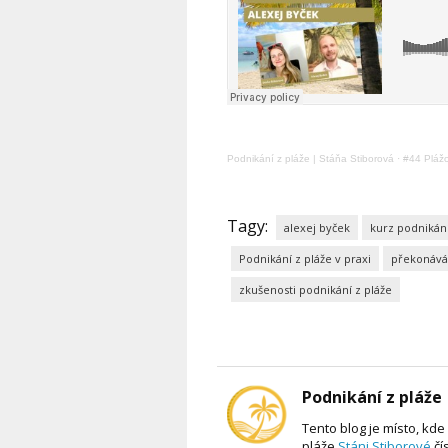
Podnikání z pláže | Stáňa Stiborová
·
#44 Plážo
Tagy:
alexej byček
kurz podnikání
Podnikání z pláže v praxi
překonává
zkušenosti podnikání z pláže
Podnikání z pláže
Tento blog je místo, kd
pláže
Stáni Stiborové
čí