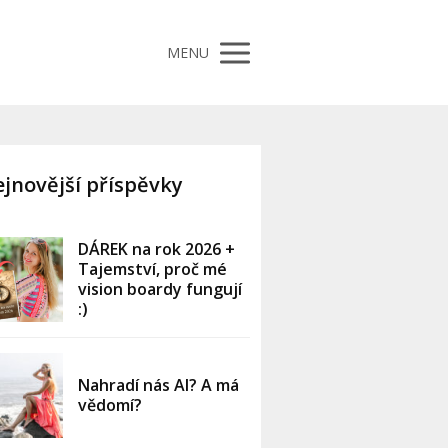
MENU
jnovější příspěvky
DÁREK na rok 2026 +
Tajemství, proč mé
vision boardy fungují
:)
Nahradí nás AI? A má
vědomí?