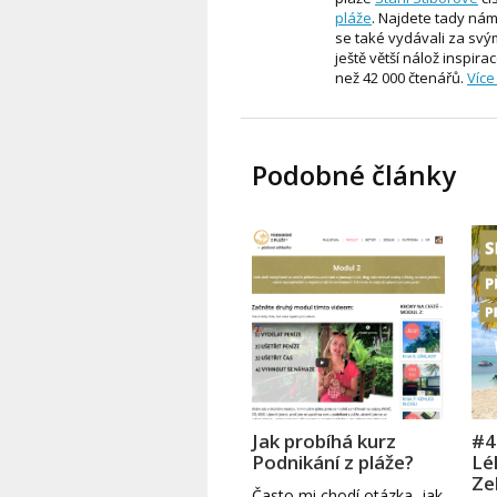
pláže
. Najdete tady nám
se také vydávali za svým
ještě větší nálož inspira
než 42 000 čtenářů.
Více
Podobné články
Jak probíhá kurz
#4
Podnikání z pláže?
Lé
Ze
Často mi chodí otázka, jak