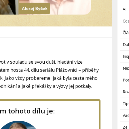
AI
Ces
Člá
Dal
Ins
ot v souladu se svou duší, hledání vize
Ne
atem hosta 44. dílu seriálu Plážovníci – příběhy
ek. Jako vždy probereme, jaká byla cesta mého
Pod
dnikání a jaké překážky a výzvy jej potkaly.
Roz
Tip
m tohoto dílu je:
Vaš
Ze 