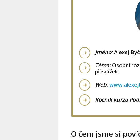
Jméno:
Alexej By
Téma:
Osobní rozv
překážek
Web:
www.alexej
Ročník kurzu Podn
O čem jsme si povíd