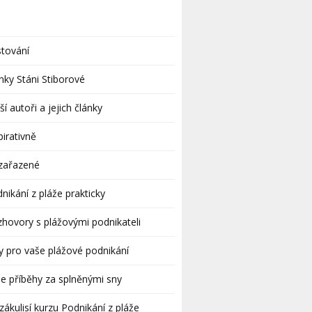
tování
nky Stáni Stiborové
ší autoři a jejich články
pirativně
zařazené
nikání z pláže prakticky
hovory s plážovými podnikateli
y pro vaše plážové podnikání
e příběhy za splněnými sny
zákulisí kurzu Podnikání z pláže