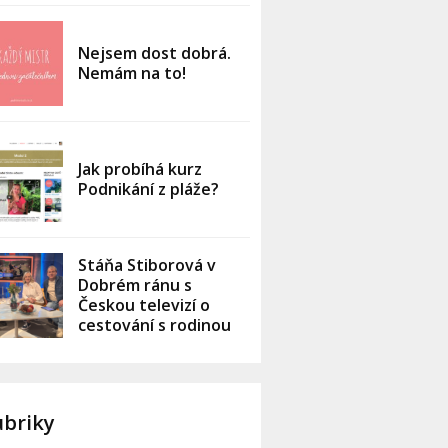
Nejsem dost dobrá.
Nemám na to!
Jak probíhá kurz
Podnikání z pláže?
Stáňa Stiborová v
Dobrém ránu s
Českou televizí o
cestování s rodinou
ubriky