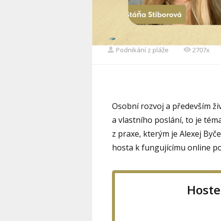
Podnikání z pláže
2707x
Osobní rozvoj a především živ
a vlastního poslání, to je tém
z praxe, kterým je Alexej Byč
hosta k fungujícímu online po
Hoste