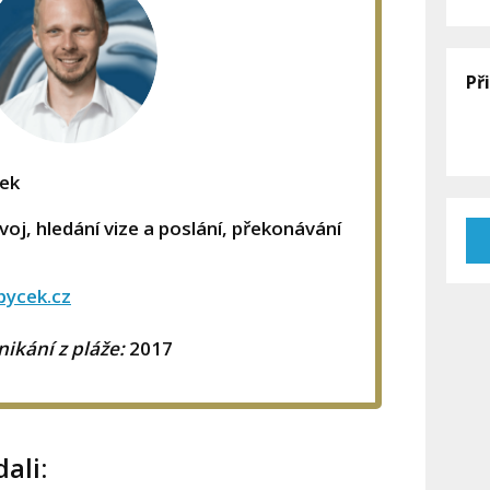
Př
ček
oj, hledání vize a poslání, překonávání
bycek.cz
ikání z pláže:
2017
ali: