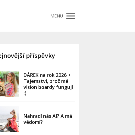
MENU
jnovější příspěvky
DÁREK na rok 2026 +
Tajemství, proč mé
vision boardy fungují
:)
Nahradí nás AI? A má
vědomí?