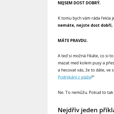
NEJSEM DOST DOBRÝ.
K tomu bych vám ráda řekla j
nemáte, nejste dost dobří,
MÁTE PRAVDU.
A teď si možná říkáte, co si 
mazat med kolem pusy a přesv
a hecovat vás, že to dáte, ve s
Podnikání z pláže
?“
Ne. To nemůžu. Pokud to tak c
Nejdřív jeden příkl