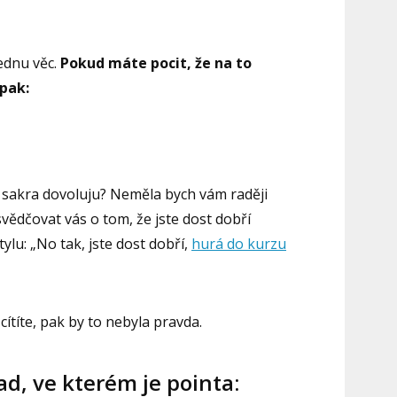
ednu věc.
Pokud máte pocit, že na to
 pak:
to sakra dovoluju? Neměla bych vám raději
ědčovat vás o tom, že jste dost dobří
tylu: „No tak, jste dost dobří,
hurá do kurzu
ítíte, pak by to nebyla pravda.
ad, ve kterém je pointa: