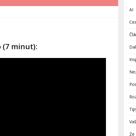
AI
Ces
Člá
o (7 minut):
Dal
Ins
Ne
Pod
Roz
Tip
Vaš
Ze 