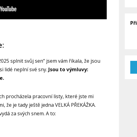
Př
e:
025 splnit svůj sen“ jsem vám říkala, že jsou
si lidé neplní své sny.
Jsou to výmluvy:
e.
h procházela pracovní listy, které jste mi
mi, že je tady ještě jedna VELKÁ PŘEKÁŽKA.
vydá za svých snem. A to: