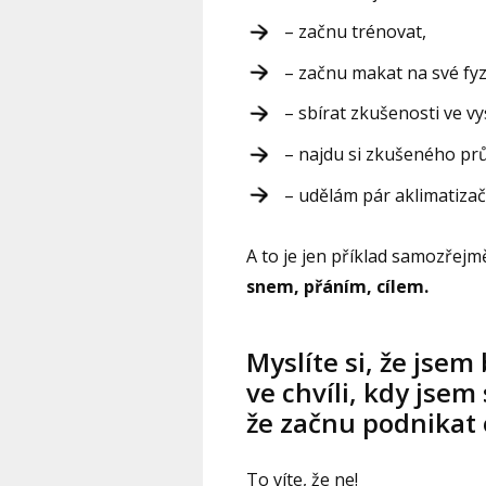
– začnu trénovat,
– začnu makat na své fyz
– sbírat zkušenosti ve v
– najdu si zkušeného pr
– udělám pár aklimatizač
A to je jen příklad samozřejm
snem, přáním, cílem.
Myslíte si, že jsem
ve chvíli, kdy jsem
že začnu podnikat 
To víte, že ne!