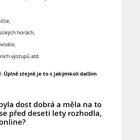
ičce,
ysokých horách,
ůvodce,
ních výstupů atd.
ě.
Úplně stejně je to s jakýmkoli dalším
 byla dost dobrá a měla na to
 se před deseti lety rozhodla,
online?