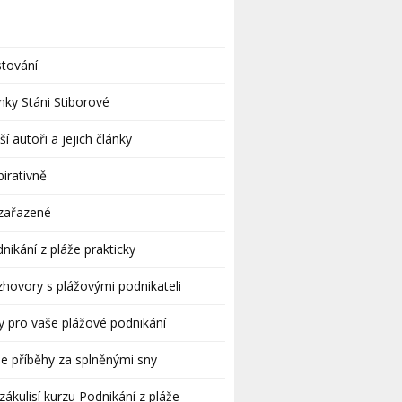
tování
nky Stáni Stiborové
ší autoři a jejich články
pirativně
zařazené
nikání z pláže prakticky
hovory s plážovými podnikateli
y pro vaše plážové podnikání
e příběhy za splněnými sny
zákulisí kurzu Podnikání z pláže