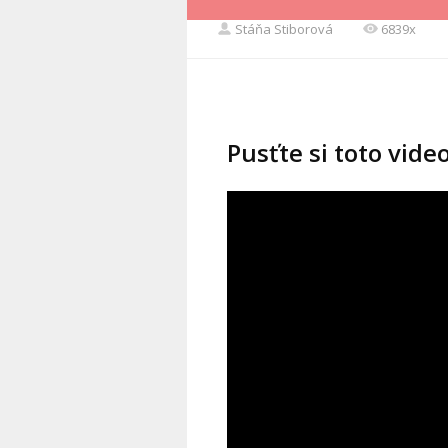
Stáňa Stiborová
6839x
Pusťte si toto vide