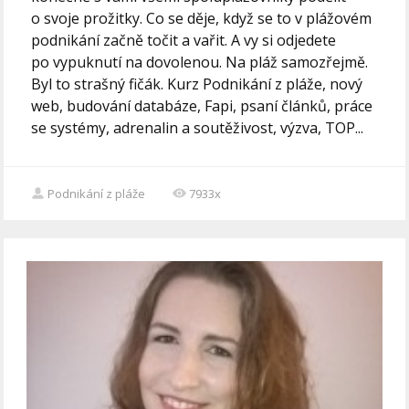
o svoje prožitky. Co se děje, když se to v plážovém
podnikání začně točit a vařit. A vy si odjedete
po vypuknutí na dovolenou. Na pláž samozřejmě.
Byl to strašný fičák. Kurz Podnikání z pláže, nový
web, budování databáze, Fapi, psaní článků, práce
se systémy, adrenalin a soutěživost, výzva, TOP...
Podnikání z pláže
7933x