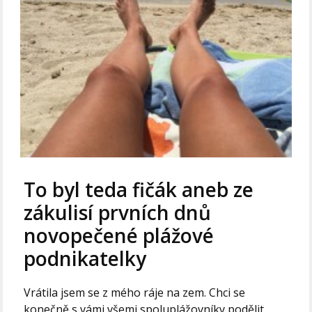
To byl teda fičák aneb ze
zákulisí prvních dnů
novopečené plážové
podnikatelky
Vrátila jsem se z mého ráje na zem. Chci se
konečně s vámi všemi spoluplážovníky podělit