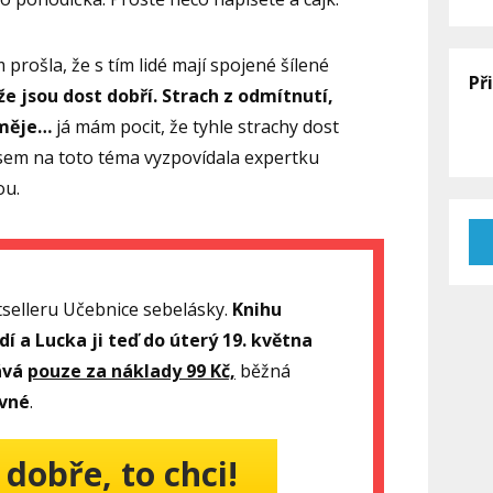
 prošla, že s tím lidé mají spojené šílené
Př
že jsou dost dobří. Strach z odmítnutí,
směje…
já mám pocit, že tyhle strachy dost
 jsem na toto téma vyzpovídala expertku
ou.
tselleru Učebnice sebelásky.
Knihu
idí a Lucka ji teď do úterý 19. května
ává
pouze za náklady 99 Kč,
běžná
ovné
.
 dobře, to chci!