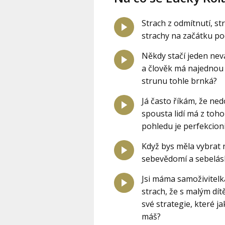
Strach z odmítnutí, st
strachy na začátku po
Někdy stačí jeden neva
a člověk má najednou 
strunu tohle brnká?
Já často říkám, že ned
spousta lidí má z toh
pohledu je perfekcion
Když bys měla vybrat 
sebevědomí a sebelásk
Jsi máma samoživitelka
strach, že s malým dít
své strategie, které 
máš?