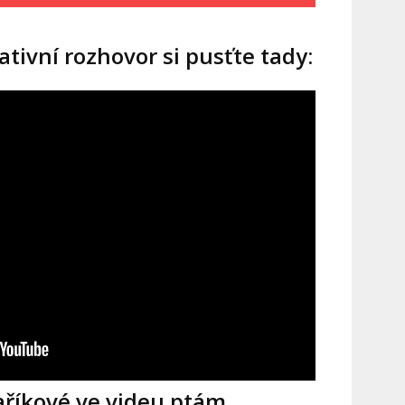
tivní rozhovor si pusťte tady:
aříkové ve videu ptám