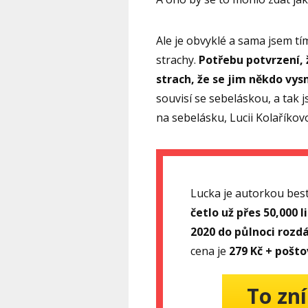
Ale je obvyklé a sama jsem tím
strachy.
Potřebu potvrzení, 
strach, že se jim někdo vy
souvisí se sebeláskou, a tak
na sebelásku, Lucii Kolaříkov
Lucka je autorkou bes
četlo už přes 50,000 l
2020 do půlnoci rozd
cena je
279 Kč + pošt
To zní