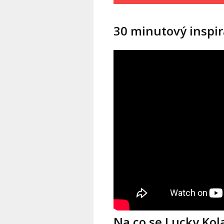
30 minutový inspira
Na co se Lucky Kol