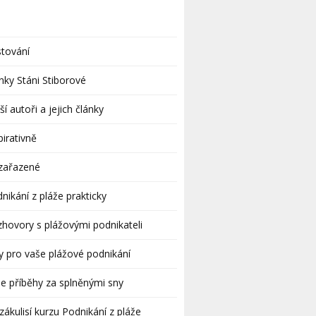
tování
nky Stáni Stiborové
ší autoři a jejich články
pirativně
zařazené
nikání z pláže prakticky
hovory s plážovými podnikateli
y pro vaše plážové podnikání
e příběhy za splněnými sny
zákulisí kurzu Podnikání z pláže