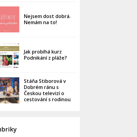
Nejsem dost dobrá.
Nemám na to!
Jak probíhá kurz
Podnikání z pláže?
Stáňa Stiborová v
Dobrém ránu s
Českou televizí o
cestování s rodinou
ubriky