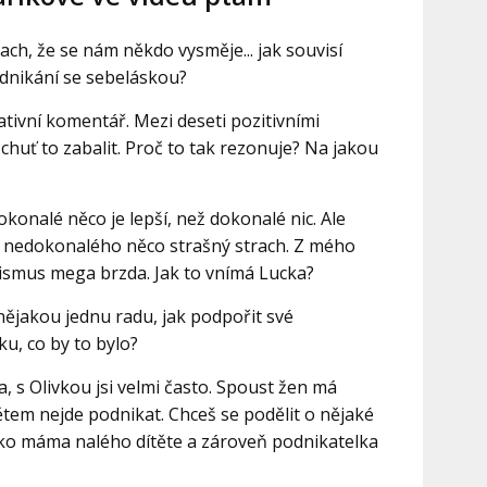
rach, že se nám někdo vysměje... jak souvisí
dnikání se sebeláskou?
tivní komentář. Mezi deseti pozitivními
chuť to zabalit. Proč to tak rezonuje? Na jakou
okonalé něco je lepší, než dokonalé nic. Ale
o nedokonalého něco strašný strach. Z mého
ismus mega brzda. Jak to vnímá Lucka?
nějakou jednu radu, jak podpořit své
u, co by to bylo?
, s Olivkou jsi velmi často. Spoust žen má
ětem nejde podnikat. Chceš se podělit o nějaké
jako máma nalého dítěte a zároveň podnikatelka