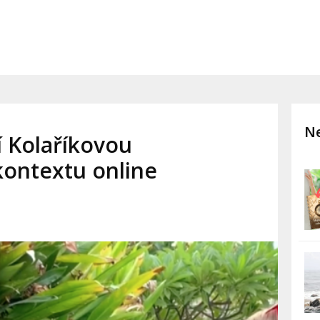
Ne
í Kolaříkovou
kontextu online