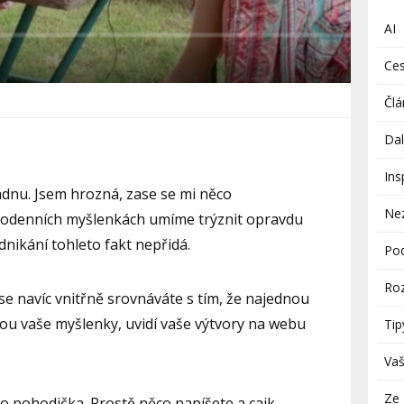
AI
Ces
Člá
Dal
Ins
dnu. Jsem hrozná, zase se mi něco
Ne
dodenních myšlenkách umíme trýznit opravdu
dnikání tohleto fakt nepřidá.
Pod
Roz
se navíc vnitřně srovnáváte s tím, že najednou
ečtou vaše myšlenky, uvidí vaše výtvory na webu
Tip
Vaš
Ze 
o pohodička. Prostě něco napíšete a cajk.