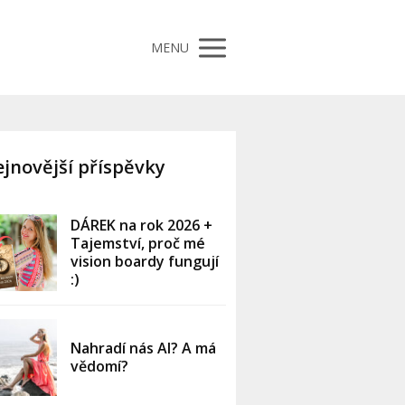
MENU
jnovější příspěvky
DÁREK na rok 2026 +
Tajemství, proč mé
vision boardy fungují
:)
Nahradí nás AI? A má
vědomí?