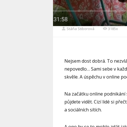
Stáňa Stiborová
3185x
Nejsem dost dobrá. To nezvlá
nepovedlo… Sami sebe v kaž
skvěle. A úspěchu v online po
Na začátku online podnikání 
půjdete vidět. Cizí lidé si př
a sociálních sítích.
A ono by se to mohlo zdát jak