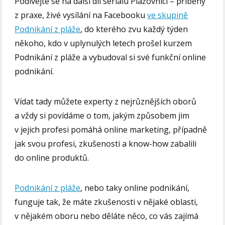
Podívejte se na další díl seriálu Plážovníci – příběhy
z praxe, živé vysílání na Facebooku
ve skupině
Podnikání z pláže
, do kterého zvu každý týden
někoho, kdo v uplynulých letech prošel kurzem
Podnikání z pláže a vybudoval si své funkční online
podnikání.
Vídat tady můžete experty z nejrůznějších oborů
a vždy si povídáme o tom, jakým způsobem jim
v jejich profesi pomáhá online marketing, případně
jak svou profesi, zkušenosti a know-how zabalili
do online produktů.
Podnikání z pláže
, nebo taky online podnikání,
funguje tak, že máte zkušenosti v nějaké oblasti,
v nějakém oboru nebo děláte něco, co vás zajímá