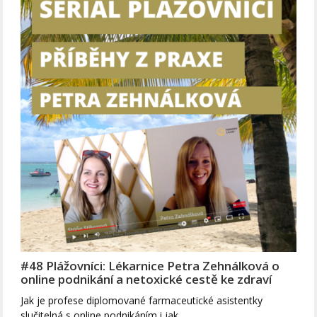
#48 Plážovníci: Lékarnice Petra Zehnálková o
online podnikání a netoxické cestě ke zdraví
Jak je profese diplomované farmaceutické asistentky
slučitelná s online podnikáním i jak…