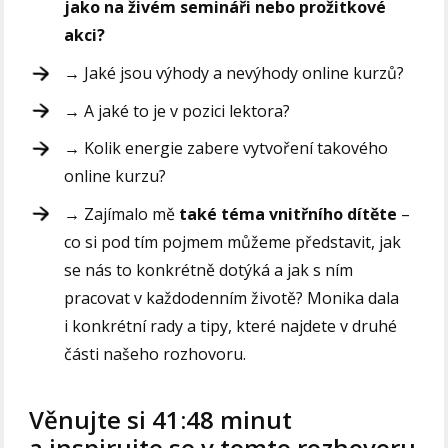
jako na živém semináři nebo prožitkové
akci?
→
Jaké jsou výhody a nevýhody online kurzů?
→
A jaké to je v pozici lektora?
→
Kolik energie zabere vytvoření takového
online kurzu?
→
Zajímalo mě
také téma vnitřního dítěte
–
co si pod tím pojmem můžeme představit, jak
se nás to konkrétně dotýká a jak s ním
pracovat v každodenním životě? Monika dala
i konkrétní rady a tipy, které najdete v druhé
části našeho rozhovoru.
Věnujte si 41:48 minut
a inspirujte se v tomto rozhovoru