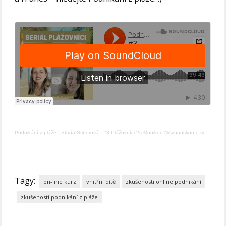
Podnikání z pláže | Stáňa Stiborová
·
#3 Plážovníci ?s Monikou Nisznanskou o tvoření online kurzů a léčení vnitřního dítěte
Tagy:
on-line kurz
vnitřní dítě
zkušenosti online podnikání
zkušenosti podnikání z pláže