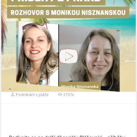
Podnikání z pláže
2737x