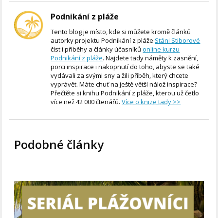
Podnikání z pláže
Tento blog je místo, kde si můžete kromě článků
autorky projektu Podnikání z pláže
Stáni Stiborové
číst i příběhy a články účasníků
online kurzu
Podnikání z pláže
. Najdete tady náměty k zasnění,
porci inspirace i nakopnutí do toho, abyste se také
vydávali za svými sny a žili příběh, který chcete
vyprávět. Máte chuť na ještě větší nálož inspirace?
Přečtěte si knihu Podnikání z pláže, kterou už četlo
více než 42 000 čtenářů.
Více o knize tady >>
Podobné články