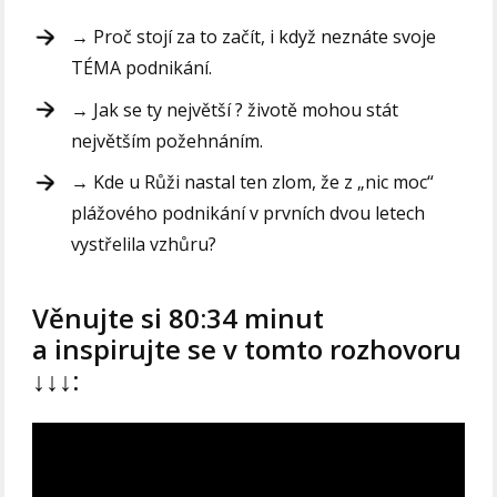
→ Proč stojí za to začít, i když neznáte svoje
TÉMA podnikání.
→ Jak se ty největší ? životě mohou stát
největším požehnáním.
→ Kde u Růži nastal ten zlom, že z „nic moc“
plážového podnikání v prvních dvou letech
vystřelila vzhůru?
Věnujte si 80:34 minut
a inspirujte se v tomto rozhovoru
↓↓↓: