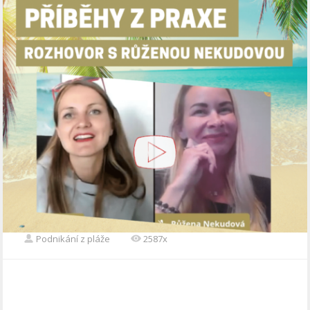
Podnikání z pláže
2587x