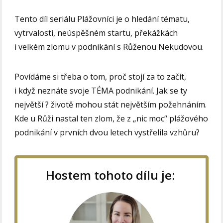
Tento díl seriálu Plážovníci je o hledání tématu,
vytrvalosti, neúspěšném startu, překážkách
i velkém zlomu v podnikání s Růženou Nekudovou.
Povídáme si třeba o tom, proč stojí za to začít,
i když neznáte svoje TÉMA podnikání. Jak se ty
největší ? životě mohou stát největším požehnáním.
Kde u Růži nastal ten zlom, že z „nic moc“ plážového
podnikání v prvních dvou letech vystřelila vzhůru?
Hostem tohoto dílu je: