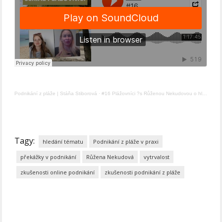
Podnikání z pláže | Stáňa Stiborová
·
#16 Plážovníci ?s Růženou Nekudovou o hledání tématu, vytrvalosti i neúspěšném startu
Tagy:
hledání tématu
Podnikání z pláže v praxi
překážky v podnikání
Růžena Nekudová
vytrvalost
zkušenosti online podnikání
zkušenosti podnikání z pláže