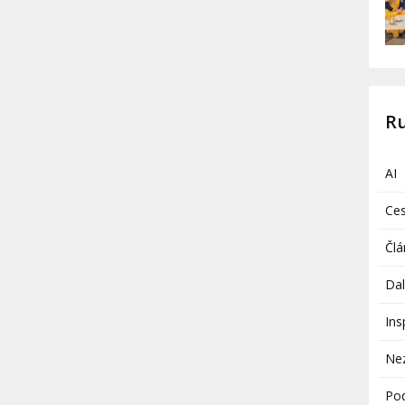
R
AI
Ces
Člá
Dal
Ins
Ne
Pod