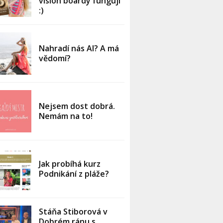
vision boardy fungují
:)
Nahradí nás AI? A má
vědomí?
Nejsem dost dobrá.
Nemám na to!
Jak probíhá kurz
Podnikání z pláže?
Stáňa Stiborová v
Dobrém ránu s