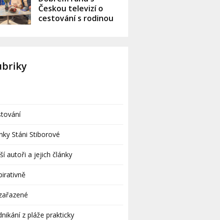
Českou televizí o
cestování s rodinou
ubriky
tování
nky Stáni Stiborové
ší autoři a jejich články
pirativně
zařazené
nikání z pláže prakticky