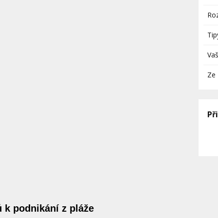
Roz
Tip
Vaš
Ze 
Př
k podnikání z pláže