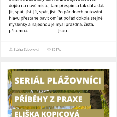
dojdu na nové místo, tam přespím a tak dál a dál.
Jít, spát, jíst. Jít, spát, jíst. Po pár dnech putování
hlavu přestane bavit omílat pořád dokola stejné
myšlenky a najednou je mysl prázdná, čistá,
přítomná. ⠀⠀⠀⠀⠀⠀⠀⠀⠀ Jsou...
Stáňa Stiborová
8917x