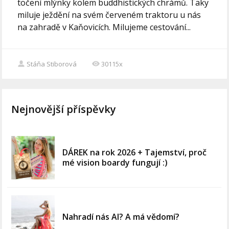
točení mlýnky kolem buddhistických chrámů. Taky
miluje ježdění na svém červeném traktoru u nás
na zahradě v Kaňovicích. Milujeme cestování...
Stáňa Stiborová
30115x
Nejnovější příspěvky
DÁREK na rok 2026 + Tajemství, proč
mé vision boardy fungují :)
Nahradí nás AI? A má vědomí?