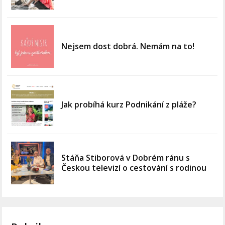
Nejsem dost dobrá. Nemám na to!
Jak probíhá kurz Podnikání z pláže?
Stáňa Stiborová v Dobrém ránu s
Českou televizí o cestování s rodinou