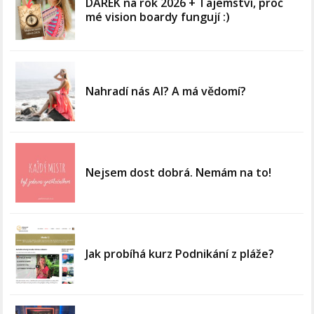
DÁREK na rok 2026 + Tajemství, proč
mé vision boardy fungují :)
Nahradí nás AI? A má vědomí?
Nejsem dost dobrá. Nemám na to!
Jak probíhá kurz Podnikání z pláže?