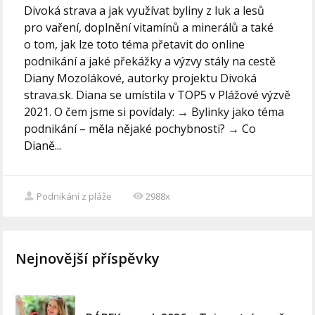
Divoká strava a jak využívat byliny z luk a lesů
pro vaření, doplnění vitamínů a minerálů a také
o tom, jak lze toto téma přetavit do online
podnikání a jaké překážky a výzvy stály na cestě
Diany Mozolákové, autorky projektu Divoká
strava.sk. Diana se umístila v TOP5 v Plážové výzvě
2021. O čem jsme si povídaly: → Bylinky jako téma
podnikání – měla nějaké pochybnosti? → Co
Dianě...
Podnikání z pláže
2988x
Nejnovější příspěvky