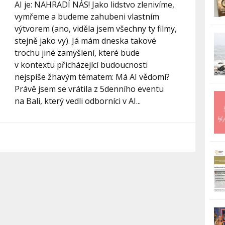
AI je: NAHRADÍ NÁS! Jako lidstvo zlenivíme,
vymřeme a budeme zahubeni vlastním
výtvorem (ano, viděla jsem všechny ty filmy,
stejně jako vy). Já mám dneska takové
trochu jiné zamyšlení, které bude
v kontextu přicházející budoucnosti
nejspíše žhavým tématem: Má AI vědomí?
Právě jsem se vrátila z 5denního eventu
na Bali, který vedli odborníci v AI...