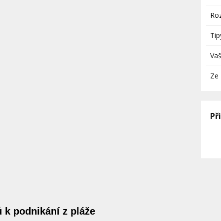
Roz
Tip
Vaš
Ze 
Př
k podnikání z pláže