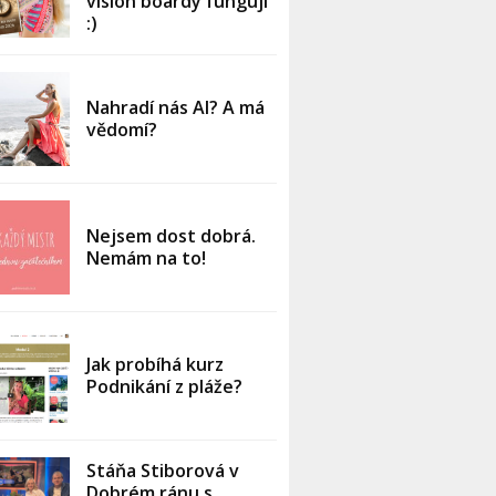
vision boardy fungují
:)
Nahradí nás AI? A má
vědomí?
Nejsem dost dobrá.
Nemám na to!
Jak probíhá kurz
Podnikání z pláže?
Stáňa Stiborová v
Dobrém ránu s