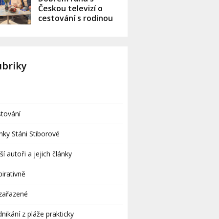
Českou televizí o
cestování s rodinou
ubriky
tování
nky Stáni Stiborové
ší autoři a jejich články
pirativně
zařazené
nikání z pláže prakticky