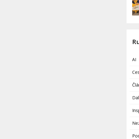
R
AI
Ces
Člá
Dal
Ins
Ne
Pod