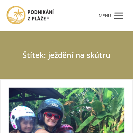
MENU
Štítek: ježdění na skútru