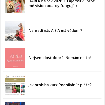
DÁREK na rok 2026 + Tajemství, proč
mé vision boardy fungují :)
Nahradí nás AI? A má vědomí?
Nejsem dost dobrá. Nemám na to!
Jak probíhá kurz Podnikání z pláže?