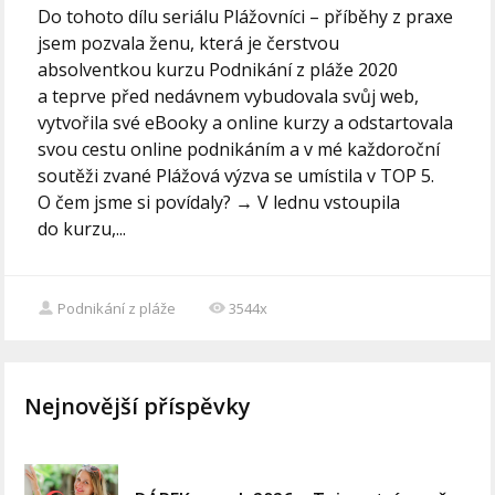
Do tohoto dílu seriálu Plážovníci – příběhy z praxe
jsem pozvala ženu, která je čerstvou
absolventkou kurzu Podnikání z pláže 2020
a teprve před nedávnem vybudovala svůj web,
vytvořila své eBooky a online kurzy a odstartovala
svou cestu online podnikáním a v mé každoroční
soutěži zvané Plážová výzva se umístila v TOP 5.
O čem jsme si povídaly? → V lednu vstoupila
do kurzu,...
Podnikání z pláže
3544x
Nejnovější příspěvky