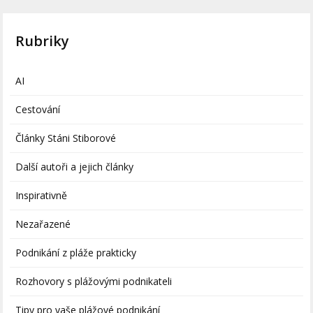
Rubriky
AI
Cestování
Články Stáni Stiborové
Další autoři a jejich články
Inspirativně
Nezařazené
Podnikání z pláže prakticky
Rozhovory s plážovými podnikateli
Tipy pro vaše plážové podnikání