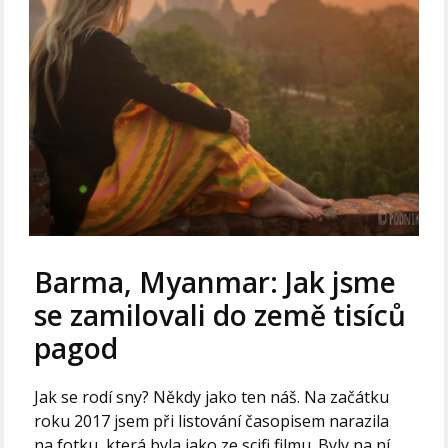
Barma, Myanmar: Jak jsme
se zamilovali do země tisíců
pagod
Jak se rodí sny? Někdy jako ten náš. Na začátku
roku 2017 jsem při listování časopisem narazila
na fotku, která byla jako ze scifi filmu. Byly na ní