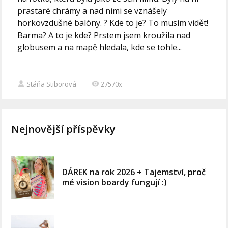
prastaré chrámy a nad nimi se vznášely
horkovzdušné balóny. ? Kde to je? To musím vidět!
Barma? A to je kde? Prstem jsem kroužila nad
globusem a na mapě hledala, kde se tohle...
Stáňa Stiborová
27570x
Nejnovější příspěvky
DÁREK na rok 2026 + Tajemství, proč
mé vision boardy fungují :)