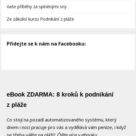
Vaše příběhy za splněnými sny
Ze zákulisí kurzu Podnikání z pláže
Přidejte se k nám na Facebooku:
eBook ZDARMA: 8 kroků k podnikání
z pláže
Co stojí na pozadí automatizovaného systému, který
dnem i nocí pracuje pro vás a vydělává vám peníze, i když
se třeba válíte na pláži?
Čtěte více v ebooku.