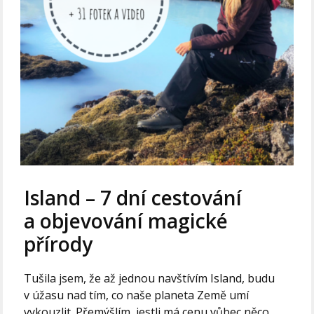
Island – 7 dní cestování
a objevování magické
přírody
Tušila jsem, že až jednou navštívím Island, budu
v úžasu nad tím, co naše planeta Země umí
vykouzlit. Přemýšlím, jestli má cenu vůbec něco