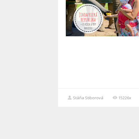
Stáňa Stiborová
15226x