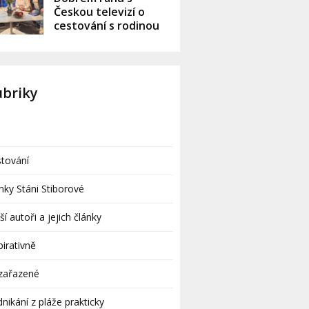
Českou televizí o
cestování s rodinou
ubriky
tování
nky Stáni Stiborové
ší autoři a jejich články
pirativně
zařazené
nikání z pláže prakticky