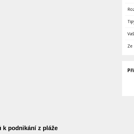
Roz
Tip
Vaš
Ze 
Př
k podnikání z pláže