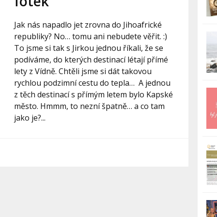
fotek
Jak nás napadlo jet zrovna do Jihoafrické
republiky? No… tomu ani nebudete věřit. :)
To jsme si tak s Jirkou jednou říkali, že se
podíváme, do kterých destinací létají přímé
lety z Vídně. Chtěli jsme si dát takovou
rychlou podzimní cestu do tepla…⁣⁣ ⁣⁣ A jednou
z těch destinací s přímým letem bylo Kapské
město. Hmmm, to nezní špatně… a co tam
jako je?⁣⁣...