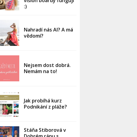
vision boardy fungují
:)
Nahradí nás AI? A má
vědomí?
Nejsem dost dobrá.
Nemám na to!
Jak probíhá kurz
Podnikání z pláže?
Stáňa Stiborová v
Dobrém ránu s