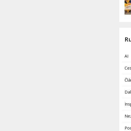
R
AI
Ces
Člá
Dal
Ins
Ne
Pod